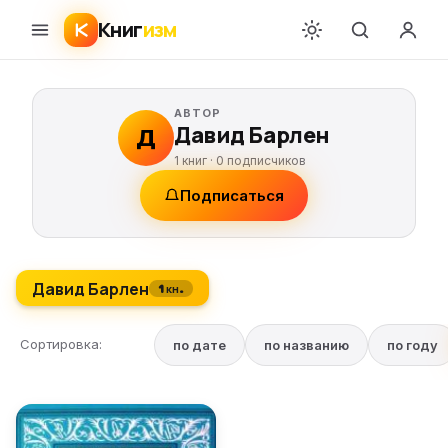
Книг
изм
АВТОР
Давид Барлен
Д
1 книг ·
0
подписчиков
Подписаться
Давид Барлен
1 кн.
Сортировка:
по дате
по названию
по году