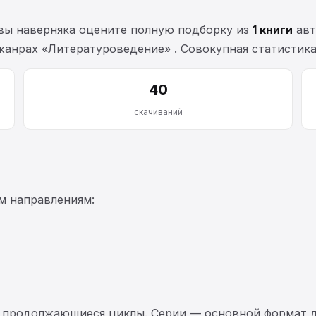
 вы наверняка оцените полную подборку из
1 книги
авт
 в жанрах «Литературоведение» . Совокупная статисти
40
скачиваний
м направлениям:
 продолжающиеся циклы. Серии — основной формат д