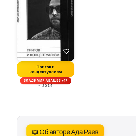
Пригов и
концептуализм
ВЛАДИМИР АБАШЕВ +17
2014
📖 Об авторе Ада Раев