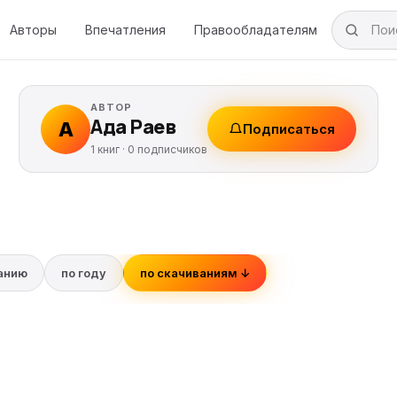
Авторы
Впечатления
Правообладателям
АВТОР
Ада Раев
А
Подписаться
1 книг ·
0
подписчиков
ванию
по году
по скачиваниям ↓