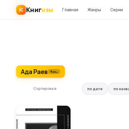
Книг
изм
Главная
Жанры
Серии
Ада Раев
1 кн.
Сортировка:
по дате
по наз