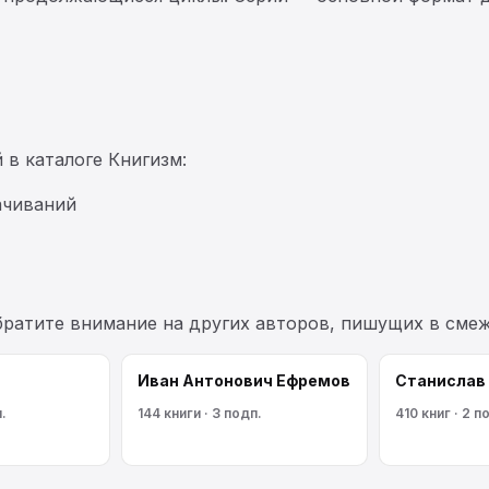
 в каталоге Книгизм:
ачиваний
обратите внимание на других авторов, пишущих в сме
Иван Антонович Ефремов
Станислав
.
144 книги · 3 подп.
410 книг · 2 п