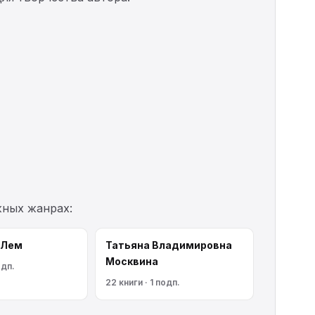
жных жанрах:
 Лем
Татьяна Владимировна
Москвина
одп.
22 книги · 1 подп.