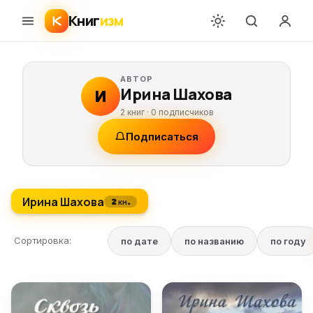
Книг
изм
АВТОР
Ирина Шахова
И
2 книг ·
0
подписчиков
Подписаться
Ирина Шахова
2 кн.
Сортировка:
по дате
по названию
по году