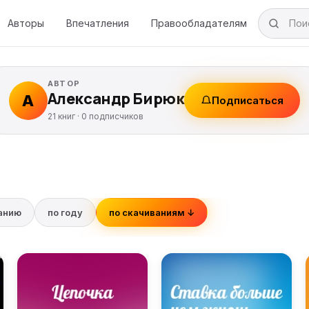
Авторы
Впечатления
Правообладателям
АВТОР
Александр Бирюк
А
Подписаться
21 книг ·
0
подписчиков
ванию
по году
по скачиваниям ↓