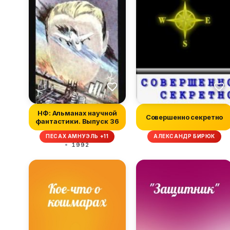
НФ: Альманах научной
Совершенно секретно
фантастики. Выпуск 36
ПЕСАХ АМНУЭЛЬ +11
АЛЕКСАНДР БИРЮК
1992