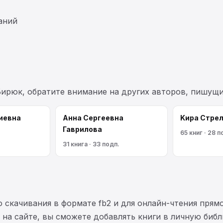
аний
Бирюк, обратите внимание на других авторов, пишущ
иевна
Анна Сергеевна
Kирa Cтрe
Гаврилова
65 книг · 28 п
31 книга · 33 подп.
 скачивания в формате fb2 и для онлайн-чтения прямо
на сайте, вы сможете добавлять книги в личную библ