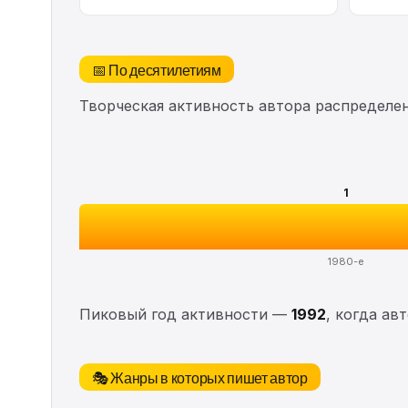
📅 По десятилетиям
Творческая активность автора распределе
1
1980-е
Пиковый год активности —
1992
, когда ав
🎭 Жанры в которых пишет автор