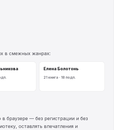
их в смежных жанрах:
льникoва
Елена Болотонь
одп.
21 книга · 18 подп.
 в браузере — без регистрации и без
иотеку, оставлять впечатления и