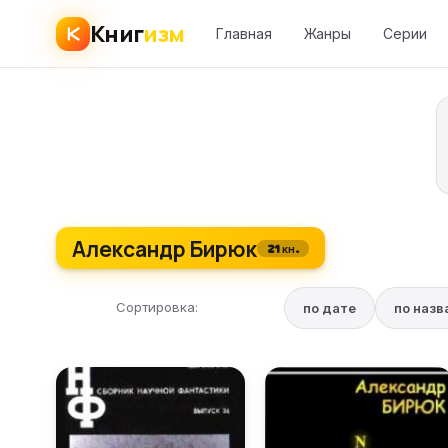
Книг
изм
Главная
Жанры
Серии
Александр Бирюк
21 кн.
Сортировка:
по дате
по наз