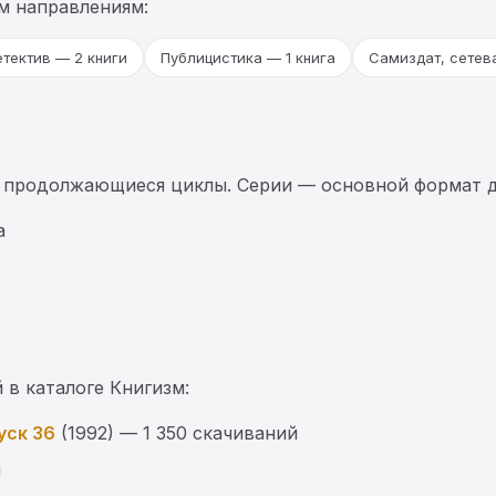
м направлениям:
тектив — 2 книги
Публицистика — 1 книга
Самиздат, сетева
 продолжающиеся циклы. Серии — основной формат д
а
 в каталоге Книгизм:
уск 36
(1992) — 1 350 скачиваний
й