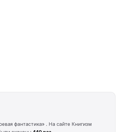
евая фантастика» . На сайте Книгизм
 были скачаны
440 раз
.