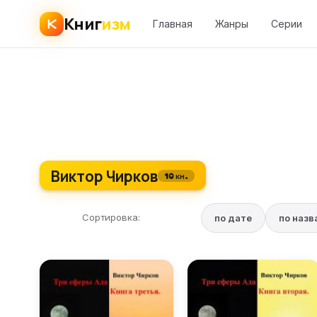
Книг
изм
Главная
Жанры
Серии
Виктор Чирков
10 кн.
Сортировка:
по дате
по наз