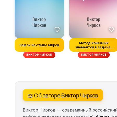
Метод конечных
Замок на стыке миров
элементов в задачах
сопротивления м...
ВИКТОР ЧИРКОВ
ВИКТОР ЧИРКОВ
📖 Об авторе Виктор Чирков
Виктор Чирков — современный российский п
собрана подборка произведений:
6 книг
, о