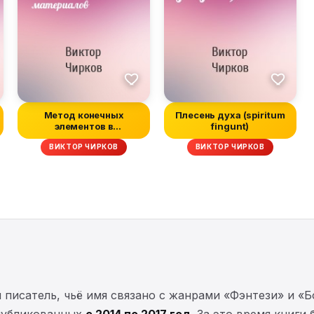
Метод конечных
Плесень духа (spiritum
элементов в
fingunt)
динамических задачах
ВИКТОР ЧИРКОВ
ВИКТОР ЧИРКОВ
со...
исатель, чьё имя связано с жанрами «Фэнтези» и «Бо
публикованных
с 2014 по 2017 год
. За это время книги