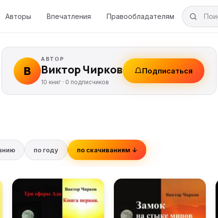
Авторы
Впечатления
Правообладателям
АВТОР
Виктор Чирков
В
Подписаться
10 книг ·
0
подписчиков
ванию
по году
по скачиваниям ↓