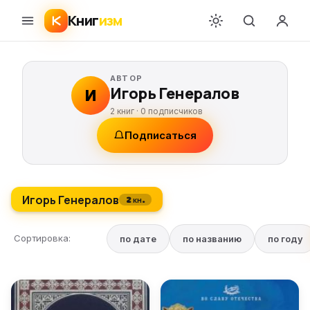
Книг
изм
АВТОР
Игорь Генералов
И
2 книг ·
0
подписчиков
Подписаться
Игорь Генералов
2 кн.
Сортировка:
по дате
по названию
по году