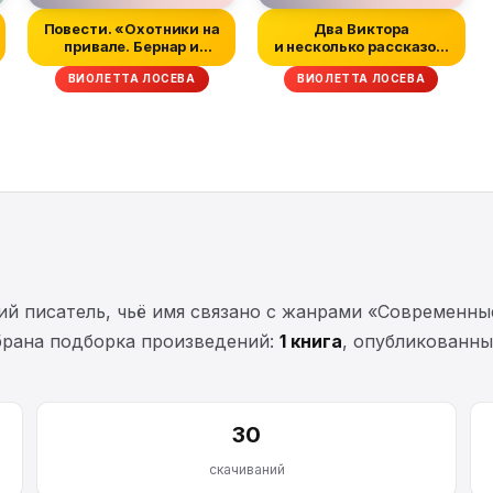
Повести. «Охотники на
Два Виктора
привале. Бернар и
и несколько рассказов,
Матильда»,...
написанных в ра...
ВИОЛЕТТА ЛОСЕВА
ВИОЛЕТТА ЛОСЕВА
й писатель, чьё имя связано с жанрами «Современн
обрана подборка произведений:
1 книга
, опубликованн
30
скачиваний