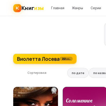
Книг
изм
Главная
Жанры
Серии
Виолетта Лосева
22 кн.
Сортировка:
по дате
по наз