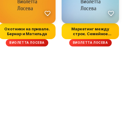
Охотники на привале.
Маркетинг между
Бернар и Матильда
строк. Семейное
положение: сама не...
ВИОЛЕТТА ЛОСЕВА
ВИОЛЕТТА ЛОСЕВА