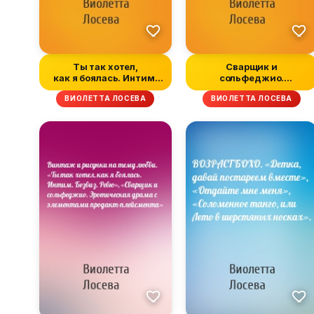
Ты так хотел,
Сварщик и
как я боялась. Интим.
сольфеджио.
Безвиз. Ревю
Эротическая драма
ВИОЛЕТТА ЛОСЕВА
ВИОЛЕТТА ЛОСЕВА
с элемента...