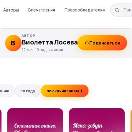
Авторы
Впечатления
Правообладателям
АВТОР
Виолетта Лосева
В
Подписаться
22 книг ·
0
подписчиков
ванию
по году
по скачиваниям ↓