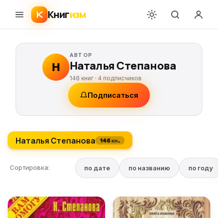
Книг
изм
АВТОР
Наталья Степанова
Н
146 книг ·
4
подписчиков
Подписаться
Наталья Степанова
146 кн.
Сортировка:
по дате
по названию
по году