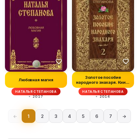
Золотое пособие
Любовная магия
народного знахаря. Книга
2
НАТАЛЬЯ СТЕПАНОВА
НАТАЛЬЯ СТЕПАНОВА
2017
2014
←
1
2
3
4
5
6
7
→