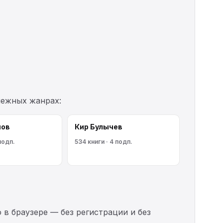
межных жанрах:
мов
Кир Булычев
подп.
534 книги · 4 подп.
 в браузере — без регистрации и без