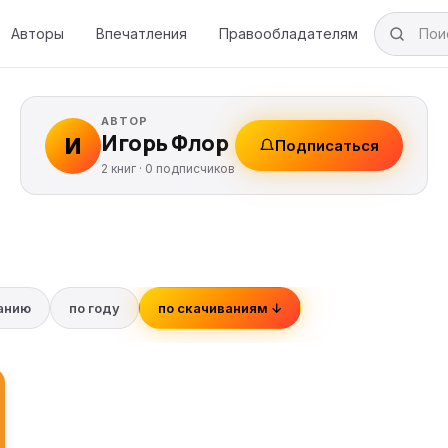
Авторы
Впечатления
Правообладателям
АВТОР
Игорь Флор
И
Подписаться
2 книг ·
0
подписчиков
ванию
по году
по скачиваниям ↓