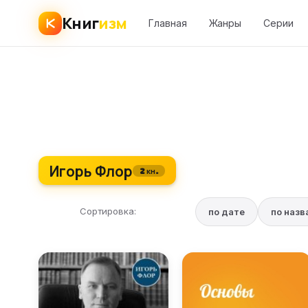
Книг
изм
Главная
Жанры
Серии
Игорь Флор
2 кн.
Сортировка:
по дате
по наз