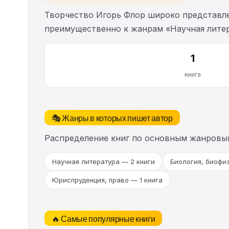
Творчество Игорь Флор широко представле
преимущественно к жанрам «Научная литер
1
книга
🎭 Жанры в которых пишет автор
Распределение книг по основным жанровы
Научная литература — 2 книги
Биология, биофи
Юриспруденция, право — 1 книга
🔥 Самые популярные книги