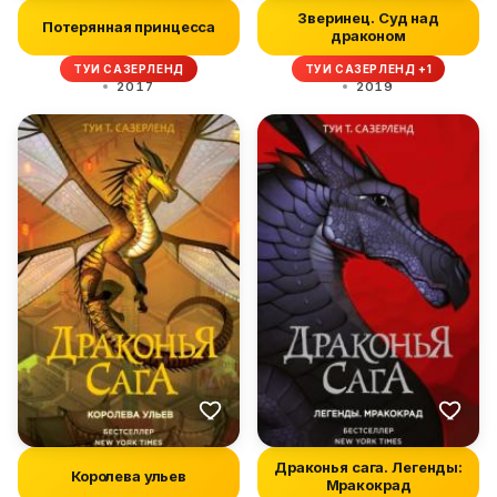
Зверинец. Суд над
Потерянная принцесса
драконом
ТУИ САЗЕРЛЕНД
ТУИ САЗЕРЛЕНД +1
2017
2019
Драконья сага. Легенды:
Королева ульев
Мракокрад