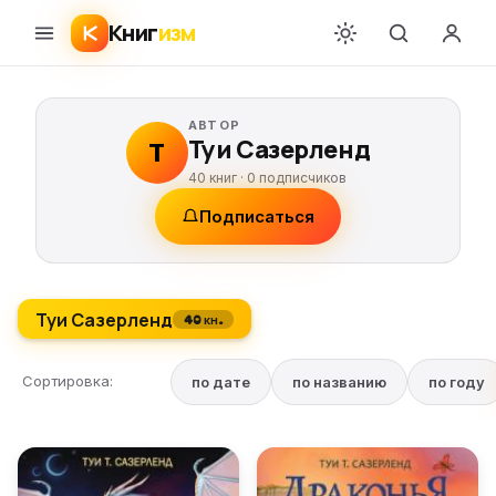
Книг
изм
АВТОР
Туи Сазерленд
Т
40 книг ·
0
подписчиков
Подписаться
Туи Сазерленд
40 кн.
Сортировка:
по дате
по названию
по году