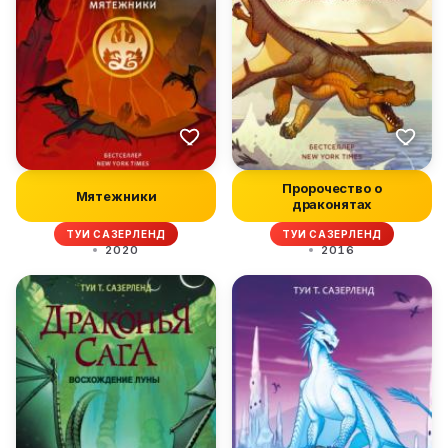
Пророчество о
Мятежники
драконятах
ТУИ САЗЕРЛЕНД
ТУИ САЗЕРЛЕНД
2020
2016