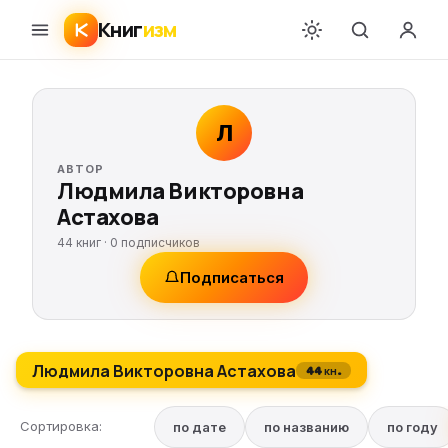
Книг
изм
Л
АВТОР
Людмила Викторовна
Астахова
44 книг ·
0
подписчиков
Подписаться
Людмила Викторовна Астахова
44 кн.
Сортировка:
по дате
по названию
по году