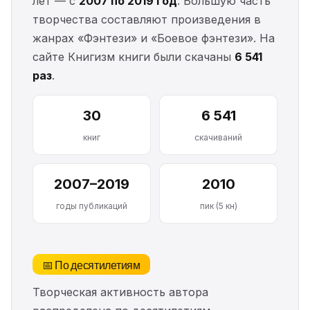
лет — с
2007 по 2019 год
. Большую часть
творчества составляют произведения в
жанрах «Фэнтези» и «Боевое фэнтези». На
сайте Книгизм книги были скачаны
6 541
раз
.
30
6 541
книг
скачиваний
2007–2019
2010
годы публикаций
пик (5 кн)
📅 По десятилетиям
Творческая активность автора