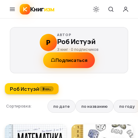
Книг
изм
АВТОР
Роб Истуэй
Р
3 книг ·
0
подписчиков
Подписаться
Роб Истуэй
3 кн.
Сортировка:
по дате
по названию
по году