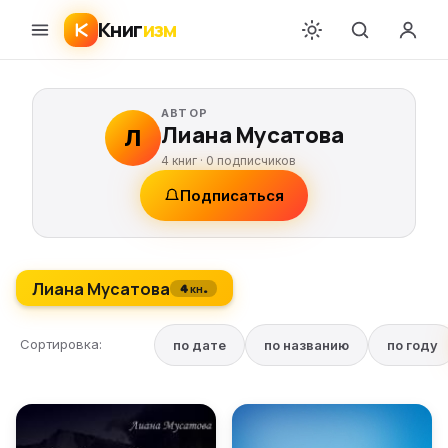
Книг
изм
АВТОР
Лиана Мусатова
Л
4 книг ·
0
подписчиков
Подписаться
Лиана Мусатова
4 кн.
Сортировка:
по дате
по названию
по году