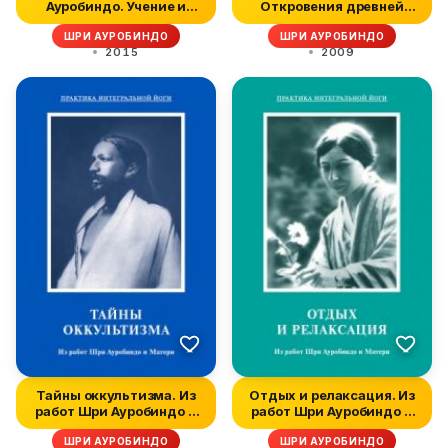
Ауробиндо. Учение и
Откровения древней
методы...
мудрости. Веды, У...
ШРИ АУРОБИНДО
ШРИ АУРОБИНДО
2015
2009
Тайны оккультизма. Из
Отдых и релаксация. Из
работ Шри Ауробиндо и
работ Шри Ауробиндо и
Матери
Матер...
ШРИ АУРОБИНДО
ШРИ АУРОБИНДО