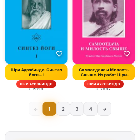
Шри Ауробиндо. Синтез
Самоотдача и Милость
йоги – I
Свыше. Из работ Шри
Ауробиндо...
ШРИ АУРОБИНДО
ШРИ АУРОБИНДО
2010
2007
←
1
2
3
4
→