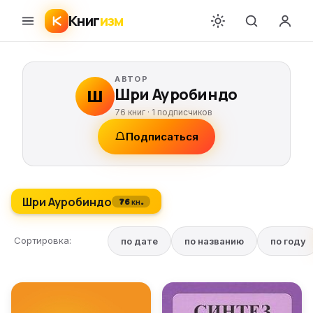
Книг
изм
АВТОР
Шри Ауробиндо
Ш
76 книг ·
1
подписчиков
Подписаться
Шри Ауробиндо
76 кн.
Сортировка:
по дате
по названию
по году