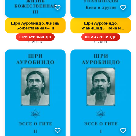
Шри Ауробиндо. Жизнь
Шри Ауробиндо.
Божественная – III
Упанишады. Кена и
другие
ШРИ АУРОБИНДО
ШРИ АУРОБИНДО
2016
2001