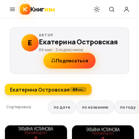
Книг
изм
АВТОР
Екатерина Островская
Е
69 книг ·
3
подписчиков
Подписаться
Екатерина Островская
69 кн.
Сортировка:
по дате
по названию
по году