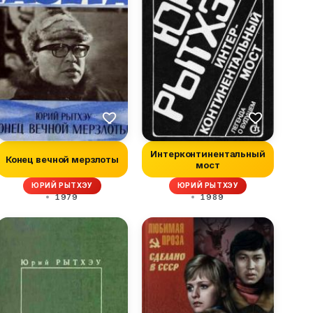
Интерконтинентальный
Конец вечной мерзлоты
мост
ЮРИЙ РЫТХЭУ
ЮРИЙ РЫТХЭУ
1979
1989