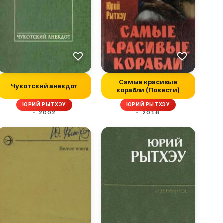
Самые красивые
Чукотский анекдот
корабли (Повести)
ЮРИЙ РЫТХЭУ
ЮРИЙ РЫТХЭУ
2002
2016