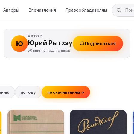
Авторы
Впечатления
Правообладателям
АВТОР
Юрий Рытхэу
Ю
Подписаться
50 книг ·
0
подписчиков
ванию
по году
по скачиваниям ↓