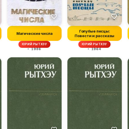
Голубые песцы:
Магические числа
Повести и рассказы
ЮРИЙ РЫТХЭУ
ЮРИЙ РЫТХЭУ
1986
1964