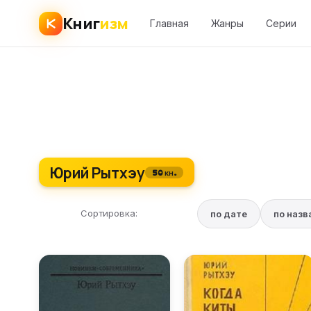
Книг
изм
Главная
Жанры
Серии
Юрий Рытхэу
50 кн.
Сортировка:
по дате
по наз