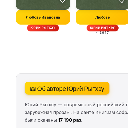
Любовь Ивановна
Любовь
ЮРИЙ РЫТХЭУ
ЮРИЙ РЫТХЭУ
1977
📖 Об авторе Юрий Рытхэу
Юрий Рытхэу — современный российский пис
зарубежная проза» . На сайте Книгизм соб
были скачаны
17 190 раз
.