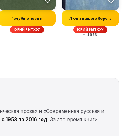
Голубые песцы
Люди нашего берега
ЮРИЙ РЫТХЭУ
ЮРИЙ РЫТХЭУ
1953
ическая проза» и «Современная русская и
х
с 1953 по 2016 год
. За это время книги