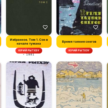
Избранное. Том 1. Сон в
Время таяния снегов
начале тумана
ЮРИЙ РЫТХЭУ
ЮРИЙ РЫТХЭУ
1981