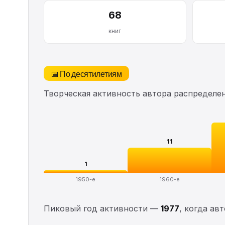
68
книг
📅 По десятилетиям
Творческая активность автора распределе
11
1
1950-е
1960-е
Пиковый год активности —
1977
, когда ав