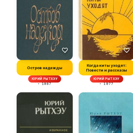
Когда киты уходят:
Остров надежды
Повести и рассказы
ЮРИЙ РЫТХЭУ
ЮРИЙ РЫТХЭУ
1987
1977