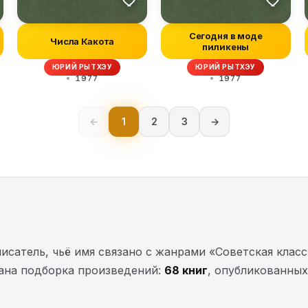
Сегодня в моде
Числа Какота
пиликены
ЮРИЙ РЫТХЭУ
ЮРИЙ РЫТХЭУ
1977
1977
←
1
2
3
→
атель, чьё имя связано с жанрами «Советская класс
рана подборка произведений:
68 книг
, опубликованны