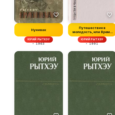
Путешествие в
Нунивак
молодость, или Время
красной морошки
ЮРИЙ РЫТХЭУ
ЮРИЙ РЫТХЭУ
1963
1991