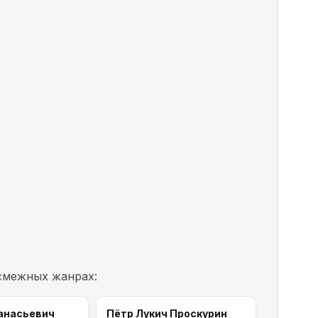
 смежных жанрах:
анасьевич
Пётр Лукич Проскурин