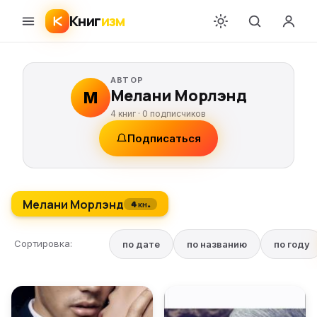
Книг
изм
АВТОР
Мелани Морлэнд
М
4 книг ·
0
подписчиков
Подписаться
Мелани Морлэнд
4 кн.
Сортировка:
по дате
по названию
по году