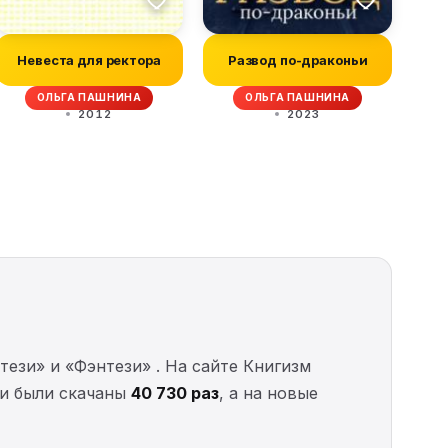
Невеста для ректора
Развод по-драконьи
ОЛЬГА ПАШНИНА
ОЛЬГА ПАШНИНА
2012
2023
ези» и «Фэнтези» . На сайте Книгизм
иги были скачаны
40 730 раз
, а на новые