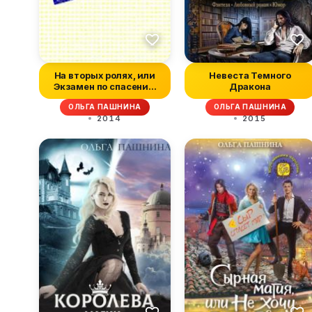
На вторых ролях, или
Невеста Темного
Экзамен по спасению
Дракона
принцессы...
ОЛЬГА ПАШНИНА
ОЛЬГА ПАШНИНА
2014
2015