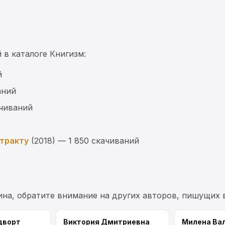
 в каталоге Книгизм:
й
аний
ачиваний
нтракту
(2018) — 1 850 скачиваний
ина, обратите внимание на других авторов, пишущих 
дворт
Виктория Дмитриевна
Милена Ва