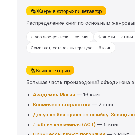
🎭 Жанры в которых пишет автор
Распределение книг по основным жанровы
Любовное фэнтези — 65 книг
Фэнтези — 31 книг
Самиздат, сетевая литература — 6 книг
📚 Книжные серии
Большая часть произведений объединена в
Академия Магии
— 16 книг
Космическая красотка
— 7 книг
Девушка без права на ошибку. Звезды 
Любовь внеземная (АСТ)
— 6 книг
Принцессы любят погорячее
— 5 книг