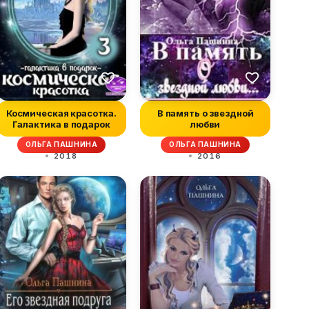
Космическая красотка.
В память о звездной
Галактика в подарок
любви
ОЛЬГА ПАШНИНА
ОЛЬГА ПАШНИНА
2018
2016