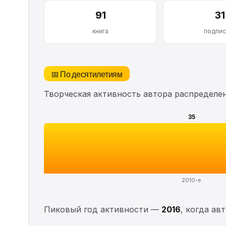
91
31
книга
подпис
📅 По десятилетиям
Творческая активность автора распределе
35
2010-е
Пиковый год активности —
2016
, когда ав