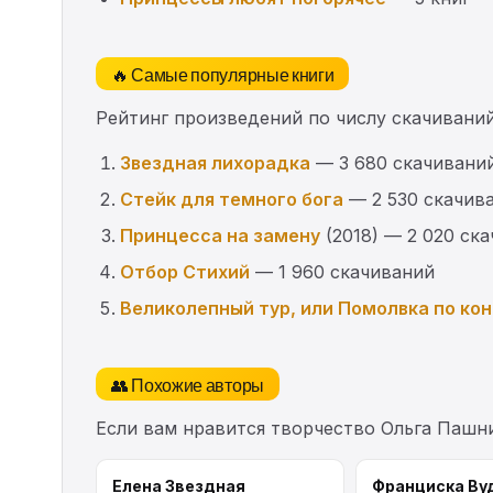
🔥 Самые популярные книги
Рейтинг произведений по числу скачиваний
Звездная лихорадка
— 3 680 скачивани
Стейк для темного бога
— 2 530 скачив
Принцесса на замену
(2018) — 2 020 ск
Отбор Стихий
— 1 960 скачиваний
Великолепный тур, или Помолвка по ко
👥 Похожие авторы
Если вам нравится творчество Ольга Пашн
Елена Звездная
Франциска Ву