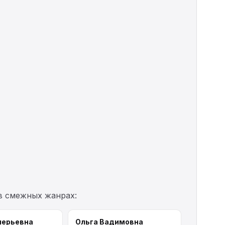
в смежных жанрах:
лерьевна
Ольга Вадимовна