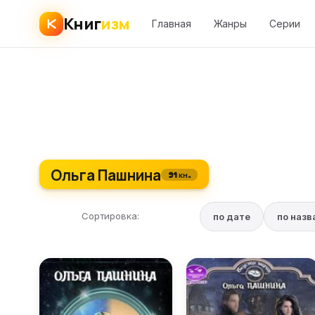
Книг
изм
Главная
Жанры
Серии
Ольга Пашнина
91 кн.
Сортировка:
по дате
по наз