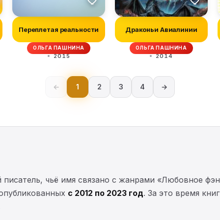
Переплетая реальности
Драконьи Авиалинии
ОЛЬГА ПАШНИНА
ОЛЬГА ПАШНИНА
2015
2014
←
1
2
3
4
→
писатель, чьё имя связано с жанрами «Любовное фэнт
 опубликованных
с 2012 по 2023 год
. За это время кн
.