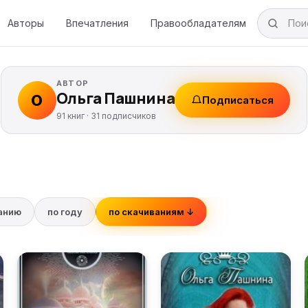
Авторы
Впечатления
Правообладателям
АВТОР
Ольга Пашнина
О
Подписаться
91 книг ·
31
подписчиков
ванию
по году
по скачиваниям ↓