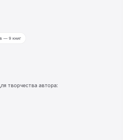
в — 9 книг
ля творчества автора: