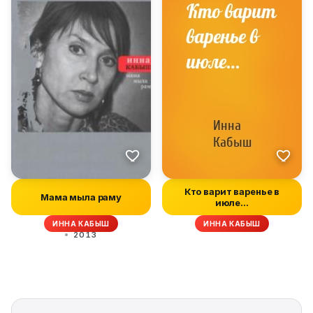
Кто варит варенье в
Мама мыла раму
июле…
ИННА КАБЫШ
ИННА КАБЫШ
2013