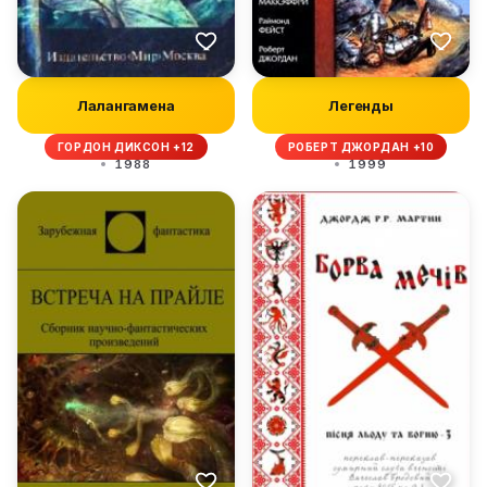
Лалангамена
Легенды
ГОРДОН ДИКСОН +12
РОБЕРТ ДЖОРДАН +10
1988
1999