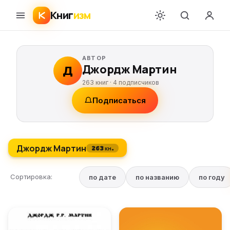
Книг
изм
АВТОР
Джордж Мартин
Д
263 книг ·
4
подписчиков
Подписаться
Джордж Мартин
263 кн.
Сортировка:
по дате
по названию
по году