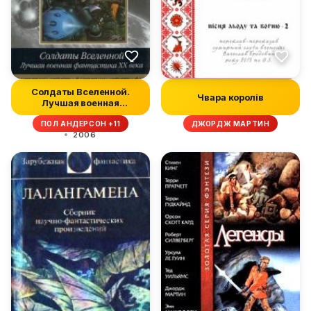
Солдаты Вселенной.
Чвара королів
Лучшая военная
фантастика ХХ ве...
ПОЛ АНДЕРСОН +11
ДЖОРДЖ МАРТИН
2006