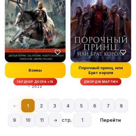
Порочный принц, или
Воины
Брат короля
ГАРДНЕР ДОЗУА +19
ДЖОРДЖ МАРТИН
2012
←
1
2
3
4
5
6
7
8
стр.
Перейти
9
10
11
→