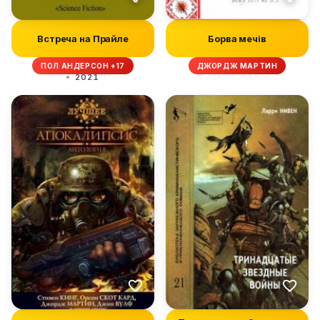
Встреча на Прайле
Борва мечів
ПОЛ АНДЕРСОН +17
ДЖОРДЖ МАРТИН
2021