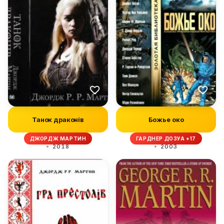
Танок драконів
Божье око
ДЖОРДЖ МАРТИН
ГАРДНЕР ДОЗУА +17
2018
2003