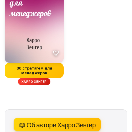
36 стратагем для
менеджеров
ХАРРО ЗЕНГЕР
📖 Об авторе Харро Зенгер