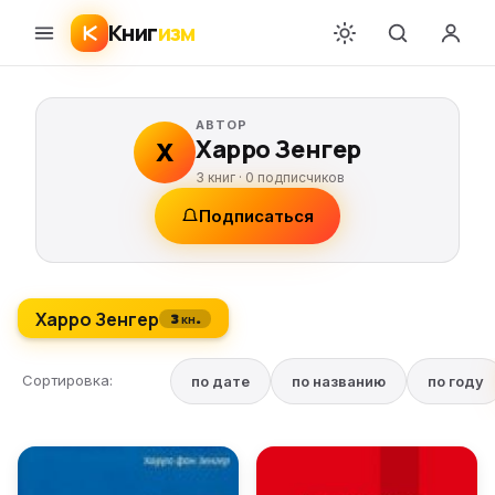
Книг
изм
АВТОР
Харро Зенгер
Х
3 книг ·
0
подписчиков
Подписаться
Харро Зенгер
3 кн.
Сортировка:
по дате
по названию
по году