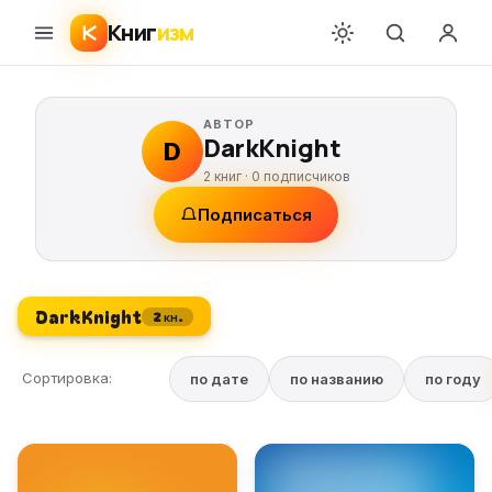
Книг
изм
АВТОР
DarkKnight
D
2 книг ·
0
подписчиков
Подписаться
DarkKnight
2 кн.
Сортировка:
по дате
по названию
по году