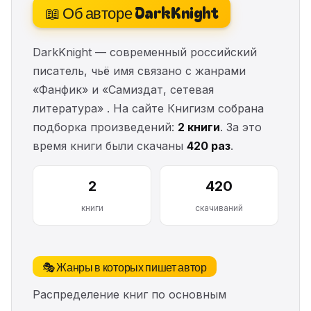
📖 Об авторе DarkKnight
DarkKnight — современный российский
писатель, чьё имя связано с жанрами
«Фанфик» и «Самиздат, сетевая
литература» . На сайте Книгизм собрана
подборка произведений:
2 книги
. За это
время книги были скачаны
420 раз
.
2
420
книги
скачиваний
🎭 Жанры в которых пишет автор
Распределение книг по основным