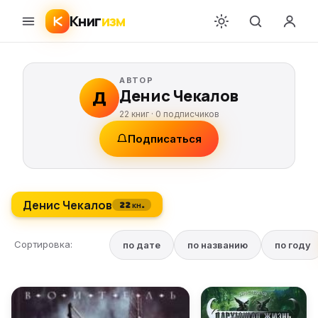
Книг
изм
АВТОР
Денис Чекалов
Д
22 книг ·
0
подписчиков
Подписаться
Денис Чекалов
22 кн.
Сортировка:
по дате
по названию
по году