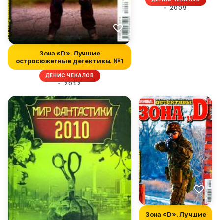
2009
Зона «D». Лучшие
остросюжетные детективы. №1
ДЕНИС ЧЕКАЛОВ
2012
Зона «D». Лучшие