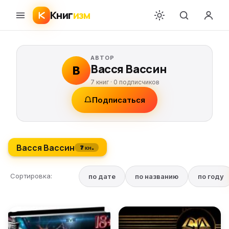
Книг
изм
АВТОР
Васся Вассин
В
7 книг ·
0
подписчиков
Подписаться
Васся Вассин
7 кн.
Сортировка:
по дате
по названию
по году