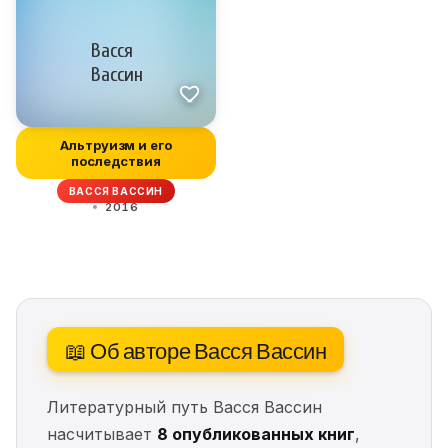
Альтруизм и его
последствия
ВАССЯ ВАССИН
2016
📖 Об авторе Васся Вассин
Литературный путь Васся Вассин
насчитывает
8 опубликованных книг
,