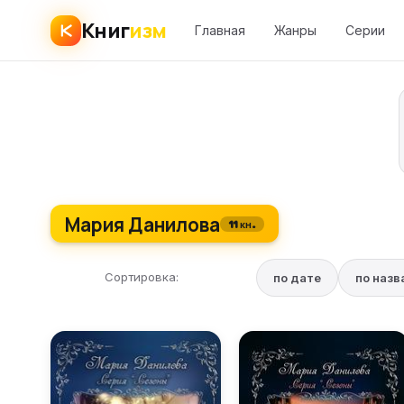
Книг
изм
Главная
Жанры
Серии
Мария Данилова
11 кн.
Сортировка:
по дате
по наз