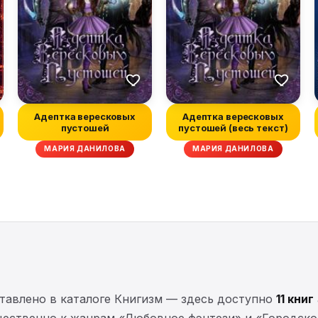
Адептка вересковых
Адептка вересковых
пустошей
пустошей (весь текст)
МАРИЯ ДАНИЛОВА
МАРИЯ ДАНИЛОВА
тавлено в каталоге Книгизм — здесь доступно
11 книг
щественно к жанрам «Любовное фэнтези» и «Городское