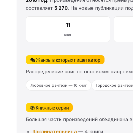
составляет
5 270
. На новые публикации п
11
книг
🎭 Жанры в которых пишет автор
Распределение книг по основным жанровы
Любовное фэнтези — 10 книг
Городское фэнтези
📚 Книжные серии
Большая часть произведений объединена в
Заклинательница
— 4 книги