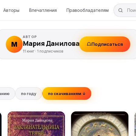
Авторы
Впечатления
Правообладателям
АВТОР
Мария Данилова
М
Подписаться
11 книг ·
1
подписчиков
ванию
по году
по скачиваниям ↓