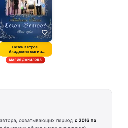
Сезон ветров.
Академия магии
(авторский черновик)
МАРИЯ ДАНИЛОВА
автора, охватывающих период
с 2016 по
 фэнтези»; общее число скачиваний