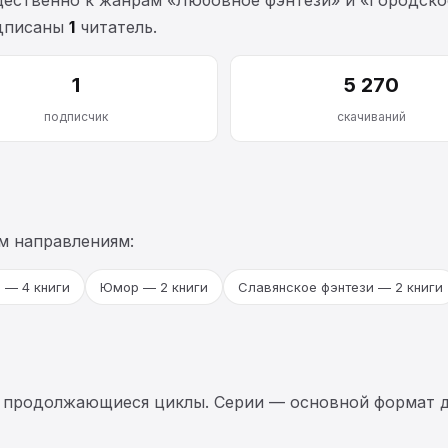
одписаны
1
читатель.
1
5 270
подписчик
скачиваний
м направлениям:
 — 4 книги
Юмор — 2 книги
Славянское фэнтези — 2 книги
 продолжающиеся циклы. Серии — основной формат д