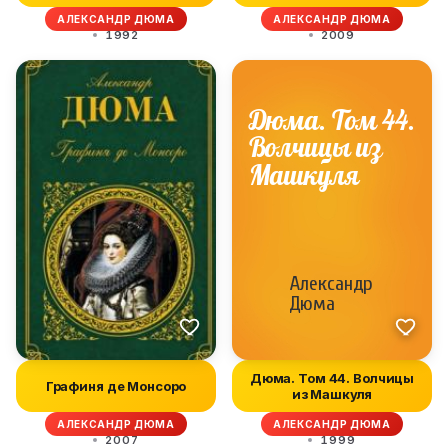
Б...
путеш...
АЛЕКСАНДР ДЮМА
АЛЕКСАНДР ДЮМА
1992
2009
Дюма. Том 44. Волчицы
Графиня де Монсоро
из Машкуля
АЛЕКСАНДР ДЮМА
АЛЕКСАНДР ДЮМА
2007
1999