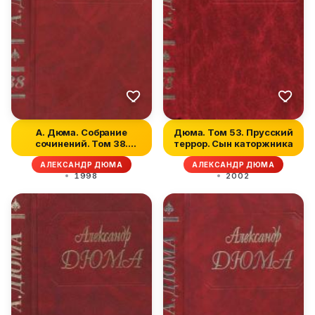
А. Дюма. Собрание
Дюма. Том 53. Прусский
сочинений. Том 38.
террор. Сын каторжника
Красный сфинк...
АЛЕКСАНДР ДЮМА
АЛЕКСАНДР ДЮМА
1998
2002