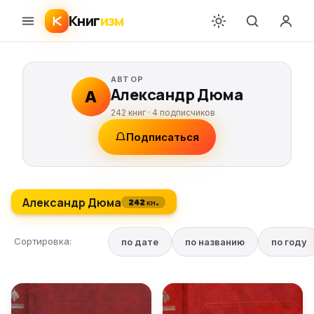
Книг
изм
АВТОР
Александр Дюма
А
242 книг ·
4
подписчиков
Подписаться
Александр Дюма
242 кн.
Сортировка:
по дате
по названию
по году