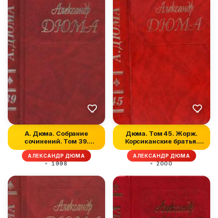
А. Дюма. Собрание
Дюма. Том 45. Жорж.
сочинений. Том 39.
Корсиканские братья.
Воспоминания...
Габриел Л...
АЛЕКСАНДР ДЮМА
АЛЕКСАНДР ДЮМА
1998
2000