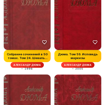
Собрание сочинений в 50
Дюма. Том 59. Исповедь
томах. Том 24. Шевалье
маркизы
де...
АЛЕКСАНДР ДЮМА
АЛЕКСАНДР ДЮМА
1996
2005