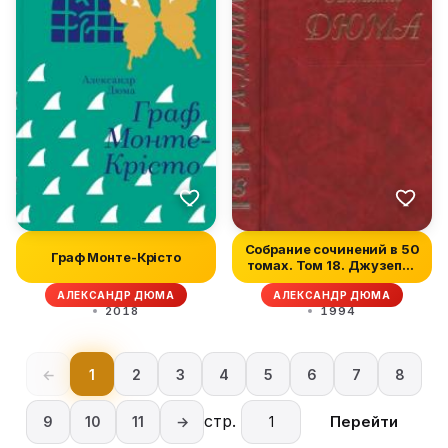
Собрание сочинений в 50
Граф Монте-Крісто
томах. Том 18. Джузеппе
Ба...
АЛЕКСАНДР ДЮМА
АЛЕКСАНДР ДЮМА
2018
1994
←
1
2
3
4
5
6
7
8
стр.
Перейти
9
10
11
→