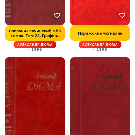
Собрание сочинений в 50
Парижские могикане
томах. Том 22. Графиня
де...
АЛЕКСАНДР ДЮМА
АЛЕКСАНДР ДЮМА
1996
1996