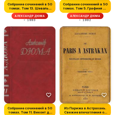
Собрание сочинений в 50
Собрание сочинений в 50
томах. Том 13. Шевалье
томах. Том 5. Графиня де
д'А...
М...
АЛЕКСАНДР ДЮМА
АЛЕКСАНДР ДЮМА
1993
1992
Собрание сочинений в 50
Из Парижа в Астрахань.
томах. Том 11. Виконт де
Свежие впечатления от