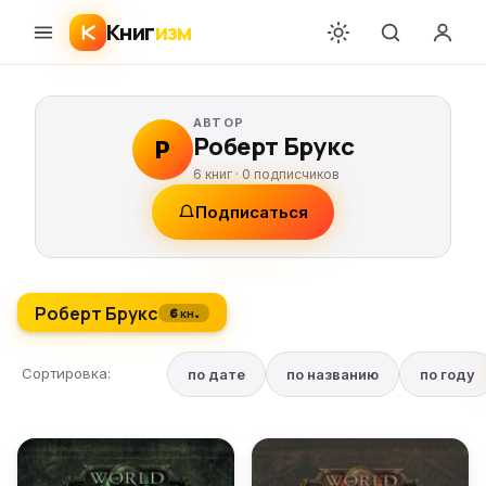
Книг
изм
АВТОР
Роберт Брукс
Р
6 книг ·
0
подписчиков
Подписаться
Роберт Брукс
6 кн.
Сортировка:
по дате
по названию
по году