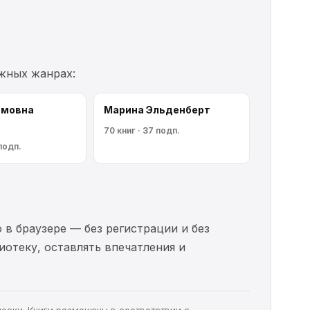
ежных жанрах:
имовна
Марина Эльденберт
70 книг · 37 подп.
 подп.
 в браузере — без регистрации и без
иотеку, оставлять впечатления и
чески. Книги размещены в соответствии с