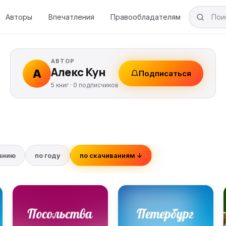
Авторы
Впечатления
Правообладателям
АВТОР
Алекс Кун
А
Подписаться
5 книг ·
0
подписчиков
ванию
по году
по скачиваниям ↓