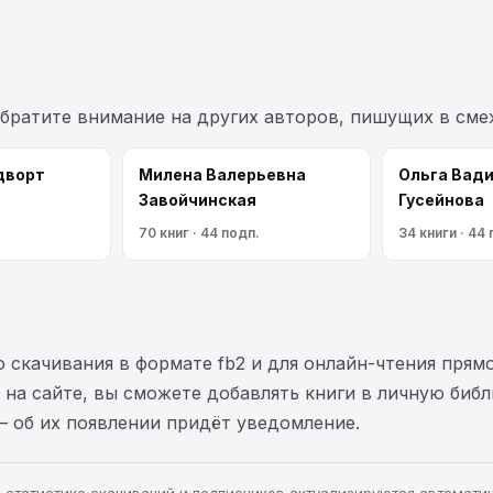
обратите внимание на других авторов, пишущих в см
дворт
Милена Валерьевна
Ольга Вад
Завойчинская
Гусейнова
70 книг · 44 подп.
34 книги · 44
 скачивания в формате fb2 и для онлайн-чтения прямо
на сайте, вы сможете добавлять книги в личную библ
— об их появлении придёт уведомление.
а, статистике скачиваний и подписчиков актуализируются автомати