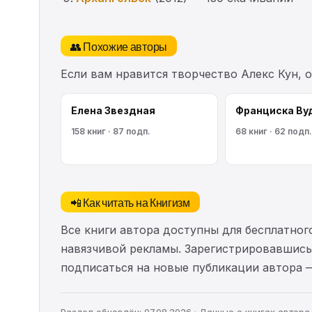
👥 Похожие авторы
Если вам нравится творчество Алекс Кун, 
Елена Звездная
Франциска Ву
158 книг · 87 подп.
68 книг · 62 подп.
📲 Как читать на Книгизм
Все книги автора доступны для бесплатного
навязчивой рекламы. Зарегистрировавшись 
подписаться на новые публикации автора 
Раздел обновлён: 07.08.2026 · Данные о книгах автор