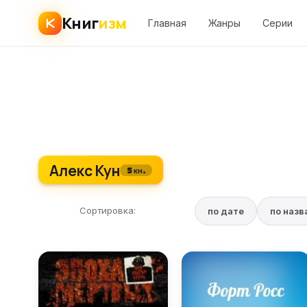
Книг
изм
Главная
Жанры
Серии
Алекс Кун
5 кн.
Сортировка:
по дате
по наз