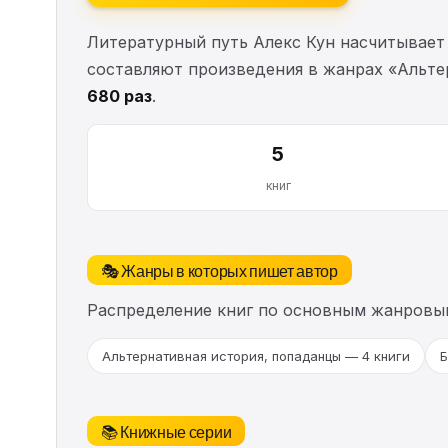
Литературный путь Алекс Кун насчитывае
составляют произведения в жанрах «Альте
680 раз
.
5
книг
🎭 Жанры в которых пишет автор
Распределение книг по основным жанровы
Альтернативная история, попаданцы — 4 книги
Б
📚 Книжные серии