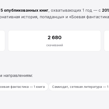
т
5 опубликованных книг
, охватывающих 1 год — с
201
рнативная история, попаданцы» и «Боевая фантастика
2 680
скачиваний
м направлениям:
оевая фантастика — 1 книга
Самиздат, сетевая литература — 1