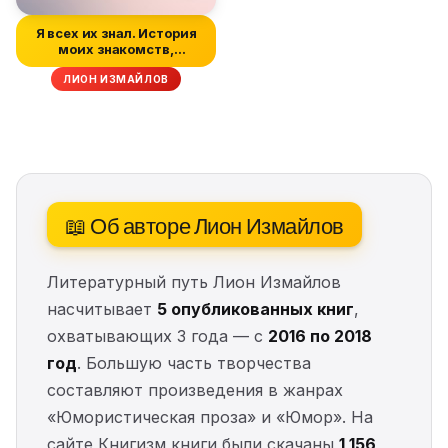
Я всех их знал. История
моих знакомств,
серьёзных...
ЛИОН ИЗМАЙЛОВ
📖 Об авторе Лион Измайлов
Литературный путь Лион Измайлов
насчитывает
5 опубликованных книг
,
охватывающих 3 года — с
2016 по 2018
год
. Большую часть творчества
составляют произведения в жанрах
«Юмористическая проза» и «Юмор». На
сайте Книгизм книги были скачаны
1 156