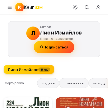
Книг
изм
АВТОР
Лион Измайлов
Л
11 книг ·
0
подписчиков
Подписаться
Лион Измайлов
11 кн.
Сортировка:
по дате
по названию
по году