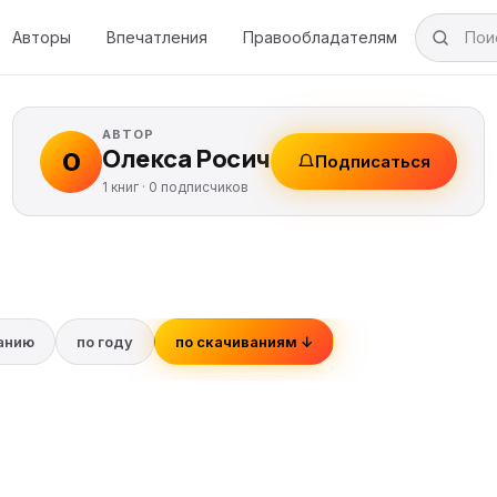
Авторы
Впечатления
Правообладателям
АВТОР
Олекса Росич
О
Подписаться
1 книг ·
0
подписчиков
ванию
по году
по скачиваниям ↓