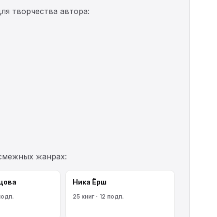
ля творчества автора:
 смежных жанрах:
цова
Ника Ёрш
подп.
25 книг · 12 подп.