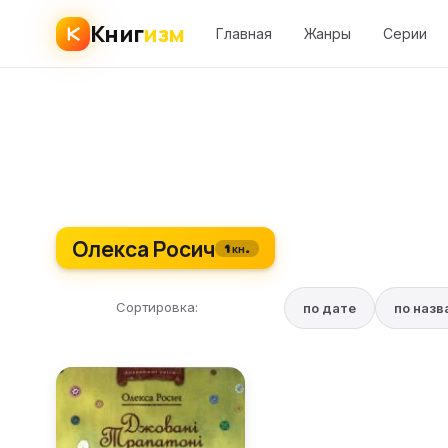
Книг
изм
Главная
Жанры
Серии
Олекса Росич
1 кн.
Сортировка:
по дате
по наз