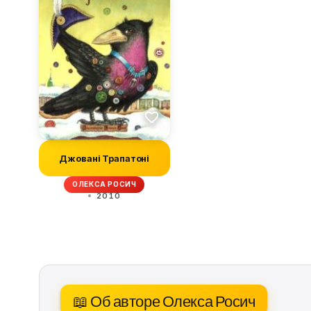
Джовані Трапатоні
ОЛЕКСА РОСИЧ
2010
📖 Об авторе Олекса Росич