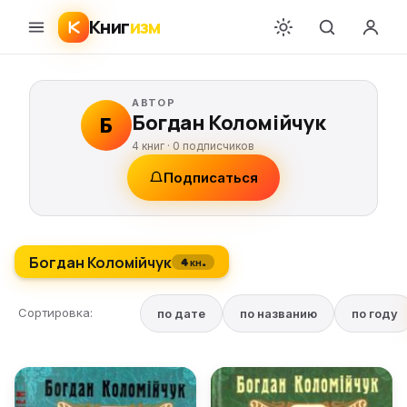
Книг
изм
АВТОР
Богдан Коломійчук
Б
4 книг ·
0
подписчиков
Подписаться
Богдан Коломійчук
4 кн.
Сортировка:
по дате
по названию
по году