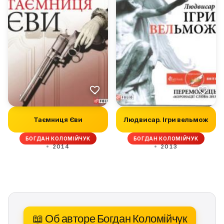
Таємниця Єви
Людвисар. Ігри вельмож
БОГДАН КОЛОМІЙЧУК
БОГДАН КОЛОМІЙЧУК
2014
2013
📖 Об авторе Богдан Коломійчук