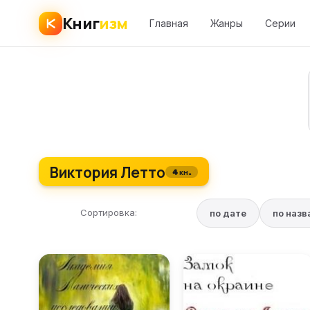
Книг
изм
Главная
Жанры
Серии
Виктория Летто
4 кн.
Сортировка:
по дате
по наз