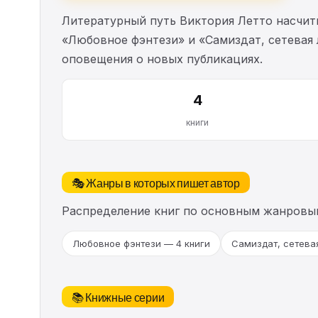
Литературный путь Виктория Летто насчи
«Любовное фэнтези» и «Самиздат, сетевая 
оповещения о новых публикациях.
4
книги
🎭 Жанры в которых пишет автор
Распределение книг по основным жанровы
Любовное фэнтези — 4 книги
Самиздат, сетева
📚 Книжные серии