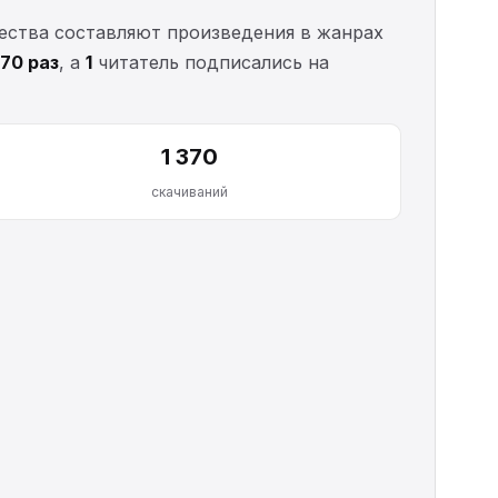
чества составляют произведения в жанрах
370 раз
, а
1
читатель подписались на
1 370
скачиваний