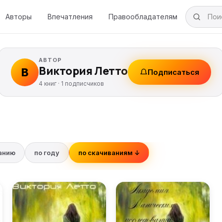
Авторы
Впечатления
Правообладателям
АВТОР
Виктория Летто
В
Подписаться
4 книг ·
1
подписчиков
ванию
по году
по скачиваниям ↓