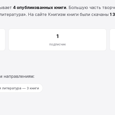
тывает
4 опубликованных книги
. Большую часть твор
литература». На сайте Книгизм книги были скачаны
1 
1
подписчик
м направлениям:
я литература — 3 книги