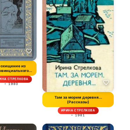
охищение из
овинциального
узея. Повести
ИНА СТРЕЛКОВА
1980
Там за морем деревня…
(Рассказы)
ИРИНА СТРЕЛКОВА
1981