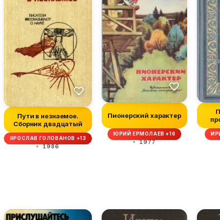
П
Пионерский характер
Пути в незнаемое.
пр
Сборник двадцатый
м
ЮРИЙ ЕРМОЛАЕВ +16
ИР
ЯРОСЛАВ ГОЛОВАНОВ +13
1977
1986