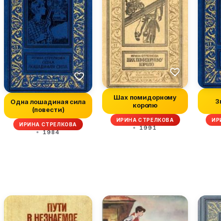
Шах помидорному
З
Одна лошадиная сила
королю
(повести)
ИРИНА СТРЕЛКОВА
ИР
ИРИНА СТРЕЛКОВА
1991
1984