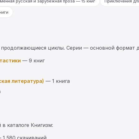
менная русская и зарубежная проза — 15 книг
Приключения для
ниги
 продолжающиеся циклы. Серии — основной формат д
нтастики
— 9 книг
ская литература)
— 1 книга
а
 в каталоге Книгизм:
 1 580 скачиваний