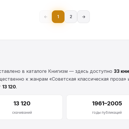
←
1
2
→
тавлено в каталоге Книгизм — здесь доступно
33 кн
щественно к жанрам «Советская классическая проза» 
т
13 120
.
13 120
1961–2005
скачиваний
годы публикаций