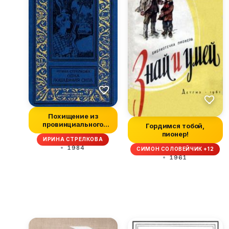
Похищение из
провинциального
Гордимся тобой,
музея
пионер!
ИРИНА СТРЕЛКОВА
1984
СИМОН СОЛОВЕЙЧИК +12
1961