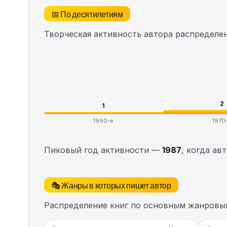
📅 По десятилетиям
Творческая активность автора распределе
2
1
1960-е
1970
Пиковый год активности —
1987
, когда ав
🎭 Жанры в которых пишет автор
Распределение книг по основным жанровы