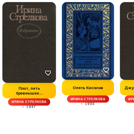
Опять Киселев
Джун
Плот, пять
бревнышек…
ИРИНА СТРЕЛКОВА
ИР
ИРИНА СТРЕЛКОВА
1984
1987