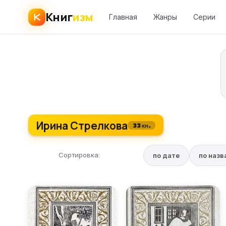
Книг
изм
Главная
Жанры
Серии
Ирина Стрелкова
33 кн.
Сортировка:
по дате
по наз