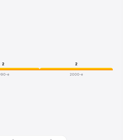
2
2
990-е
2000-е