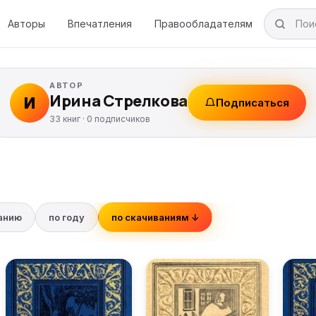
Авторы
Впечатления
Правообладателям
АВТОР
Ирина Стрелкова
И
Подписаться
33 книг ·
0
подписчиков
ванию
по году
по скачиваниям ↓