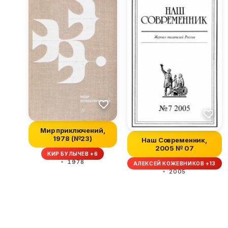
Мир приключений,
1978 (№23)
Наш Современник,
2005 № 07
КИР БУЛЫЧЕВ +6
1978
АЛЕКСЕЙ КОЖЕВНИКОВ +13
2005