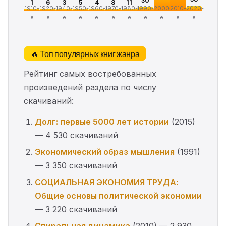
30
1
6
3
5
4
8
11
1910-
1920-
1940-
1950-
1960-
1970-
1980-
1990-
2000-
2010-
2020-
е
е
е
е
е
е
е
е
е
е
е
🔥 Топ популярных книг жанра
Рейтинг самых востребованных
произведений раздела по числу
скачиваний:
Долг: первые 5000 лет истории
(2015)
— 4 530 скачиваний
Экономический образ мышления
(1991)
— 3 350 скачиваний
СОЦИАЛЬНАЯ ЭКОНОМИЯ ТРУДА:
Общие основы политической экономии
— 3 220 скачиваний