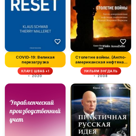
COVID-19: Великая
Столетие войны. (Англо-
перезагрузка
американская нефтяная
полит...
КЛАУС ШВАБ +1
УИЛЬЯМ ЭНГДАЛЬ
2020
2008