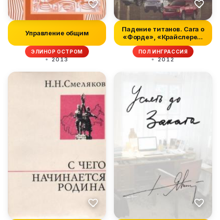
Падение титанов. Сага о
Управление общим
«Форде», «Крайслере»,
«Дже...
ЭЛИНОР ОСТРОМ
ПОЛ ИНГРАССИЯ
2013
2012