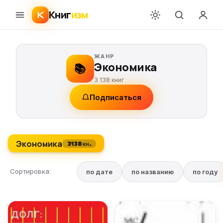
Книг
изм
ЖАНР
Экономика
📚
3 138 книг
Подписаться
Экономика
3138 кн.
Сортировка:
по дате
по названию
по году