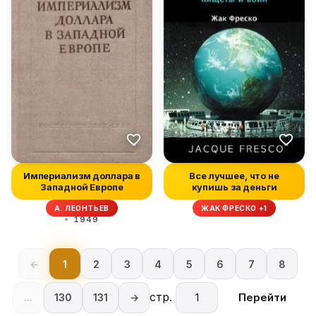
Империализм доллара в
Все лучшее, что не
Западной Европе
купишь за деньги
А. ЛЕОНТЬЕВ
ЖАК ФРЕСКО +1
1949
←
1
2
3
4
5
6
7
8
стр.
Перейти
...
130
131
→