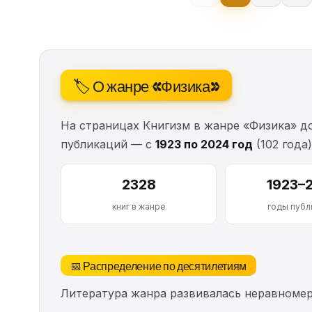
🏷️ О жанре «Физика»
На страницах Книгизм в жанре «Физика» 
публикаций — с
1923 по 2024 год
(102 года
2328
1923–
книг в жанре
годы публ
📅 Распределение по десятилетиям
Литература жанра развивалась неравномерн