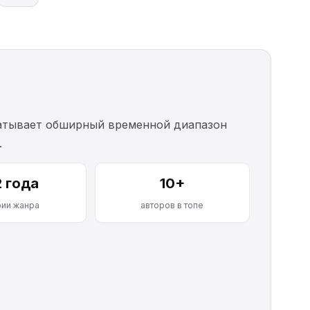
ватывает обширный временной диапазон
.
2 года
10+
рии жанра
авторов в топе