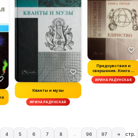
Предчувствия и
свершения. Книга 3.
Единство
ИРИНА РАДУНСКАЯ
Кванты и музы
ка
ИРИНА РАДУНСКАЯ
стр.
4
5
6
7
8
...
96
97
→