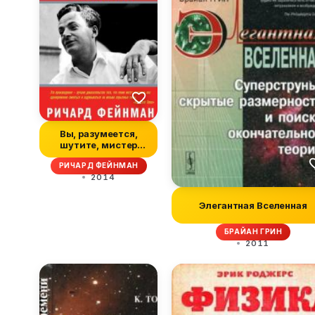
Вы, разумеется,
шутите, мистер
Фейнман!
РИЧАРД ФЕЙНМАН
2014
Элегантная Вселенная
БРАЙАН ГРИН
2011