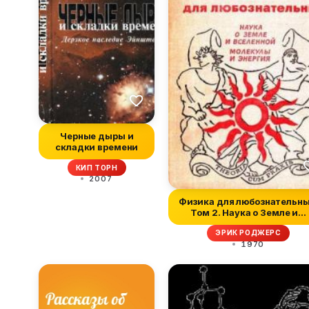
Черные дыры и
складки времени
КИП ТОРН
2007
Физика для любознательны
Том 2. Наука о Земле и...
ЭРИК РОДЖЕРС
1970