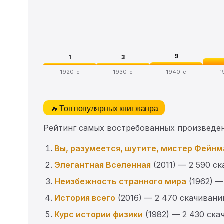
9
1
3
1920-е
1930-е
1940-е
1
🔥 Топ популярных книг жанра
Рейтинг самых востребованных произведен
Вы, разумеется, шутите, мистер Фейнм
Элегантная Вселенная
(2011) — 2 590 с
Неизбежность странного мира
(1962) —
История всего
(2016) — 2 470 скачивани
Курс истории физики
(1982) — 2 430 ска