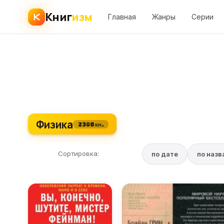
Книг
изм
Главная
Жанры
Серии
Физика
2308 кн.
Сортировка:
по дате
по наз