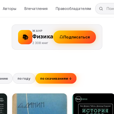
Авторы
Впечатления
Правообладателям
ЖАНР
Физика
📚
Подписаться
2 308 книг
ванию
по году
по скачиваниям ↓