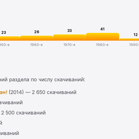
41
33
26
23
12
950-е
1960-е
1970-е
1980-е
1990
ий раздела по числу скачиваний:
ан!
(2014) — 2 650 скачиваний
качиваний
 2 500 скачиваний
й
чиваний