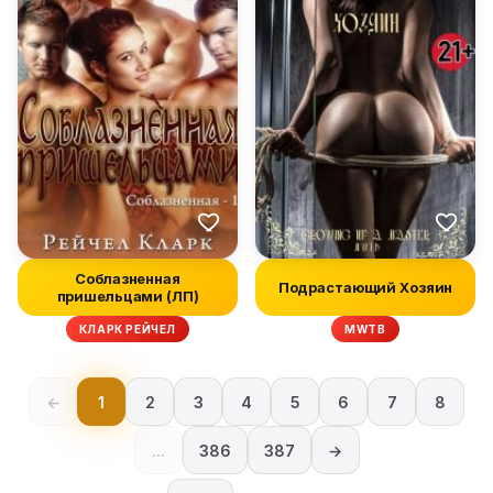
Соблазненная
Подрастающий Хозяин
пришельцами (ЛП)
КЛАРК РЕЙЧЕЛ
MWTB
←
1
2
3
4
5
6
7
8
...
386
387
→