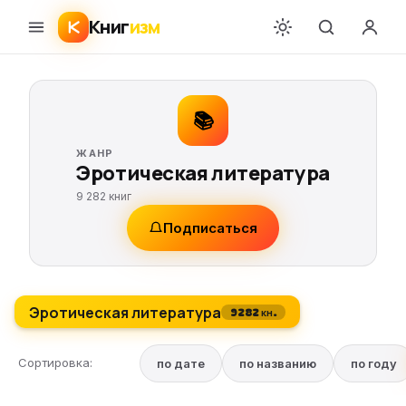
Книг
изм
📚
ЖАНР
Эротическая литература
9 282 книг
Подписаться
Эротическая литература
9282 кн.
Сортировка:
по дате
по названию
по году