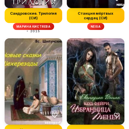
Сандровские. Трилогия
Станция мёртвых
(СИ)
сердец (СИ)
МАРИНА КИСТЯЕВА
NEISA
2015