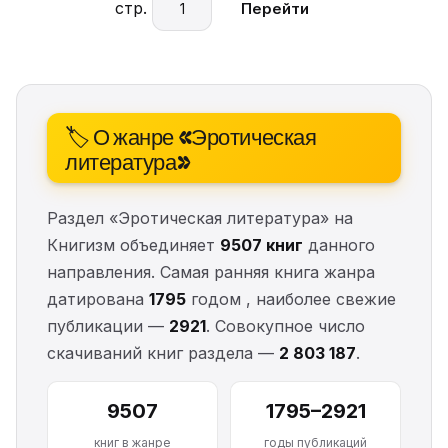
стр.
Перейти
🏷️ О жанре «Эротическая
литература»
Раздел «Эротическая литература» на
Книгизм объединяет
9507 книг
данного
направления. Самая ранняя книга жанра
датирована
1795
годом , наиболее свежие
публикации —
2921
. Совокупное число
скачиваний книг раздела —
2 803 187
.
9507
1795–2921
книг в жанре
годы публикаций