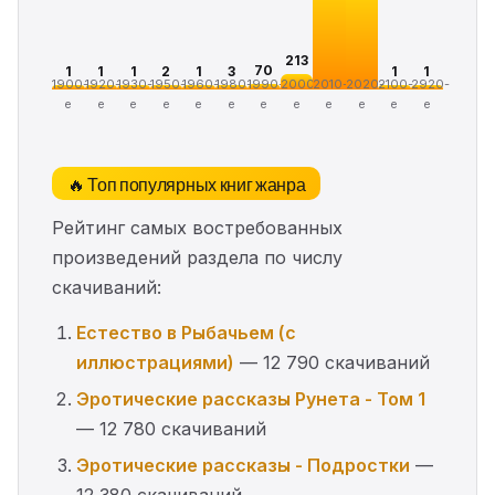
213
70
1
1
1
2
1
3
1
1
1900-
1920-
1930-
1950-
1960-
1980-
1990-
2000-
2010-
2020-
2100-
2920-
е
е
е
е
е
е
е
е
е
е
е
е
🔥 Топ популярных книг жанра
Рейтинг самых востребованных
произведений раздела по числу
скачиваний:
Естество в Рыбачьем (с
иллюстрациями)
— 12 790 скачиваний
Эротические рассказы Рунета - Том 1
— 12 780 скачиваний
Эротические рассказы - Подростки
—