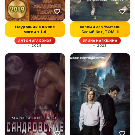
Неудачник в школе
Хаски и его Учитель
магии т.1-4
Белый Кот, ТОМ III
АНТОН АГАФОНОВ
ИРИНА НАЯКШИНА
2019
2023