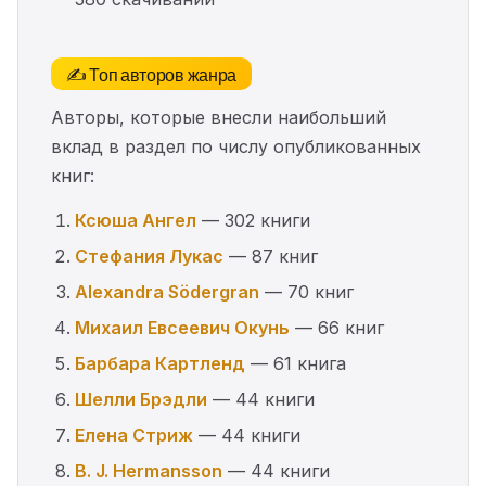
✍️ Топ авторов жанра
Авторы, которые внесли наибольший
вклад в раздел по числу опубликованных
книг:
Ксюша Ангел
— 302 книги
Стефания Лукас
— 87 книг
Alexandra Södergran
— 70 книг
Михаил Евсеевич Окунь
— 66 книг
Барбара Картленд
— 61 книга
Шелли Брэдли
— 44 книги
Елена Стриж
— 44 книги
B. J. Hermansson
— 44 книги