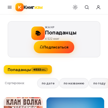
Книг
изм
ЖАНР
Попаданцы
📚
4 522 книг
Подписаться
Попаданцы
4522 кн.
Сортировка:
по дате
по названию
по году