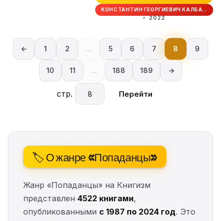
КОНСТАНТИН ГЕОРГИЕВИЧ КАЛБА…
2022
←
1
2
...
5
6
7
8
9
10
11
...
188
189
→
стр.
Перейти
🏷️ О жанре «Попаданцы»
Жанр «Попаданцы» на Книгизм
представлен
4522 книгами
,
опубликованными
с 1987 по 2024 год
. Это