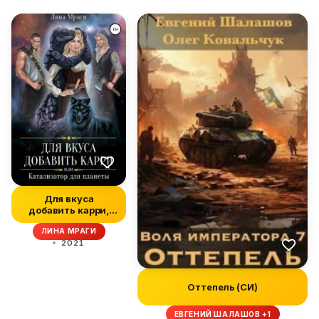
Для вкуса
добавить карри,
или Катализатор
ЛИНА МРАГИ
для план...
2021
Оттепель (СИ)
ЕВГЕНИЙ ШАЛАШОВ +1