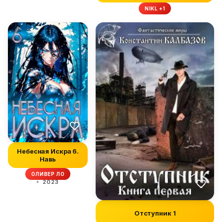
NIKL +1
Небесная Искра 6.
Навь
ОЛИВЕР ЛО
2023
Отступник 1