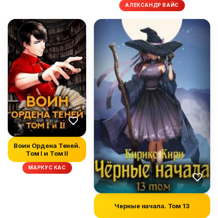
АЛЕКСАНДР ВАЙС
Воин Ордена Теней.
Том I и Том II
МАРКУС КАС
Черные начала. Том 13