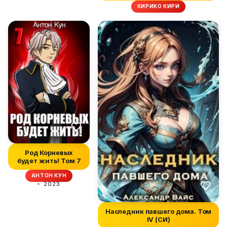
КИРИКО КИРИ
Род Корневых
будет жить! Том 7
АНТОН КУН
2023
Наследник павшего дома. Том
IV (СИ)