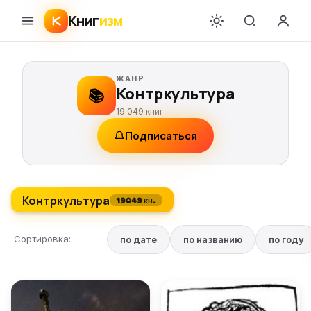
Книг
изм
ЖАНР
Контркультура
📚
19 049 книг
Подписаться
Контркультура
19049 кн.
Сортировка:
по дате
по названию
по году