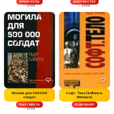
ИРВИН УЭЛШ
ДЖЕРРИ СТАЛ
2005
2008
Могила для 500000
Софт. Тело (Software.
солдат
Wetware)
ПЬЕР ГИЙОТА
РУДИ РЮКЕР
2005