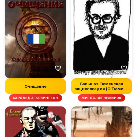
Большая Тюменская
Очищение
энциклопедия (О Тюмени
и о ее тю...
ХАРОЛЬД А. КОВИНГТОН
МИРОСЛАВ НЕМИРОВ