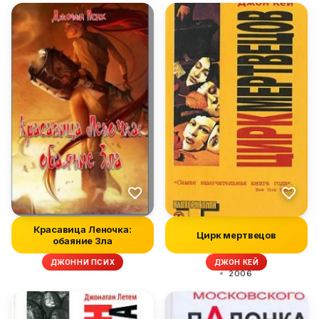
Красавица Леночка:
Цирк мертвецов
обаяние Зла
ДЖОННИ ПСИХ
ДЖОН КЕЙ
2006