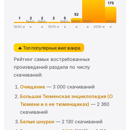
175
52
1
2
2
2
5
1940-
1960-
1980-
1990-
2000-
2020-
1930-е
е
е
1970-е
е
е
е
2010-е
е
🔥 Топ популярных книг жанра
Рейтинг самых востребованных
произведений раздела по числу
скачиваний:
Очищение
— 3 000 скачиваний
Большая Тюменская энциклопедия (О
Тюмени и о ее тюменщиках)
— 2 360
скачиваний
Белые шнурки
— 2 130 скачиваний