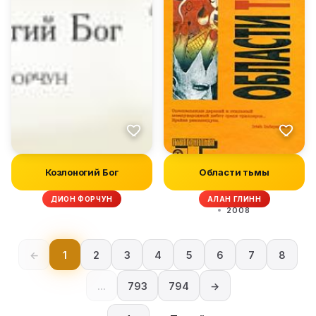
Козлоногий Бог
Области тьмы
ДИОН ФОРЧУН
АЛАН ГЛИНН
2008
←
1
2
3
4
5
6
7
8
...
793
794
→