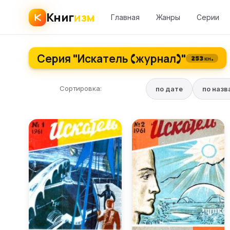
Книг
изм
Главная
Жанры
Серии
Серия "Искатель (журнал)"
253 кн.
Сортировка:
по дате
по наз