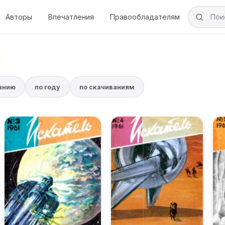
Авторы
Впечатления
Правообладателям
ванию
по году
по скачиваниям