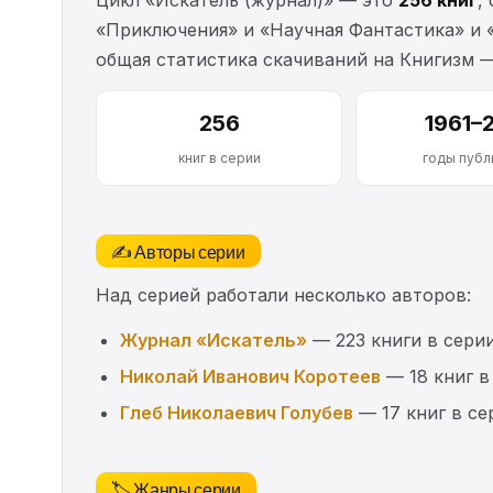
«Приключения» и «Научная Фантастика» и «
общая статистика скачиваний на Книгизм 
256
1961–
книг в серии
годы публ
✍️ Авторы серии
Над серией работали несколько авторов:
Журнал «Искатель»
— 223 книги в сери
Николай Иванович Коротеев
— 18 книг в
Глеб Николаевич Голубев
— 17 книг в се
🏷️ Жанры серии