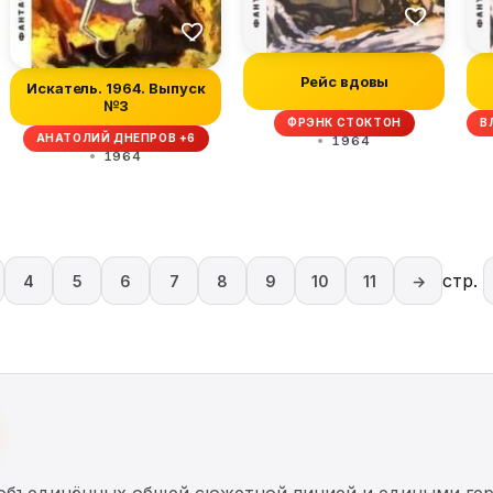
Рейс вдовы
Искатель. 1964. Выпуск
№3
ФРЭНК СТОКТОН
В
АНАТОЛИЙ ДНЕПРОВ +6
1964
1964
стр.
4
5
6
7
8
9
10
11
→
 объединённых общей сюжетной линией и едиными ге