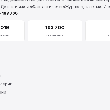
Детективы» и «Фантастика» и «Журналы, газеты». Изда
—
163 700
.
2019
163 700
икаций
скачиваний
а
и
 серии
рии