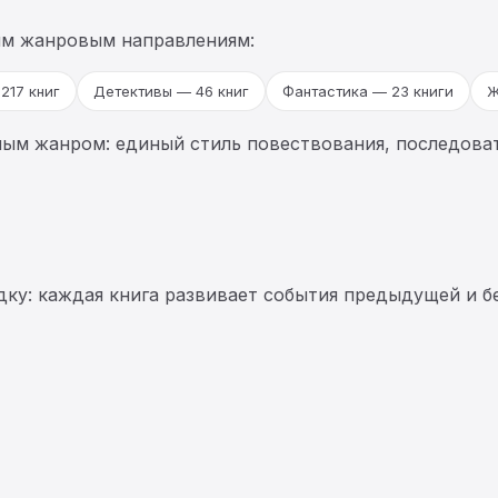
им жанровым направлениям:
217 книг
Детективы — 46 книг
Фантастика — 23 книги
Ж
ным жанром: единый стиль повествования, последоват
ку: каждая книга развивает события предыдущей и бе