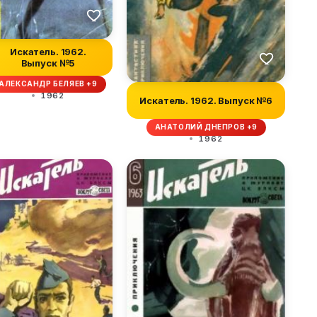
Искатель. 1962.
Выпуск №5
АЛЕКСАНДР БЕЛЯЕВ +9
1962
Искатель. 1962. Выпуск №6
АНАТОЛИЙ ДНЕПРОВ +9
1962