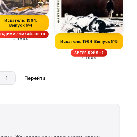
Искатель. 1964.
Выпуск №4
ЛАДИМИР МИХАЙЛОВ +8
1964
Искатель. 1964. Выпуск №5
АРТУР ДОЙЛ +7
1964
Перейти
роями. Жанровая принадлежность серии —