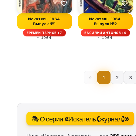
Искатель. 1964.
Искатель. 1964.
Выпуск №1
Выпуск №2
ЕРЕМЕЙ ПАРНОВ +7
ВАСИЛИЙ АНТОНОВ +9
1964
1964
←
1
2
3
📚 О серии «Искатель (журнал)»
Цикл «Искатель (журнал)» — это
256 книг
,