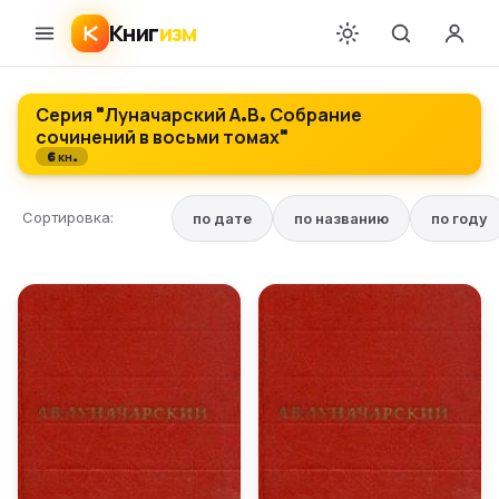
Книг
изм
Серия "Луначарский А.В. Собрание
сочинений в восьми томах"
6 кн.
Сортировка:
по дате
по названию
по году