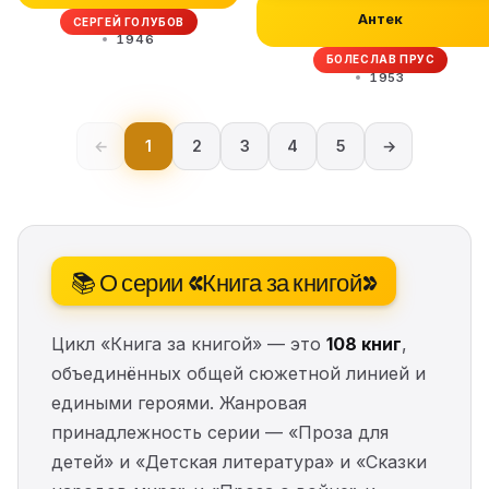
Антек
СЕРГЕЙ ГОЛУБОВ
1946
БОЛЕСЛАВ ПРУС
1953
←
1
2
3
4
5
→
📚 О серии «Книга за книгой»
Цикл «Книга за книгой» — это
108 книг
,
объединённых общей сюжетной линией и
едиными героями. Жанровая
принадлежность серии — «Проза для
детей» и «Детская литература» и «Сказки