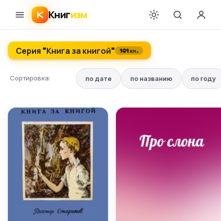
Книг
изм
Серия "Книга за книгой"
101 кн.
Сортировка:
по дате
по названию
по году