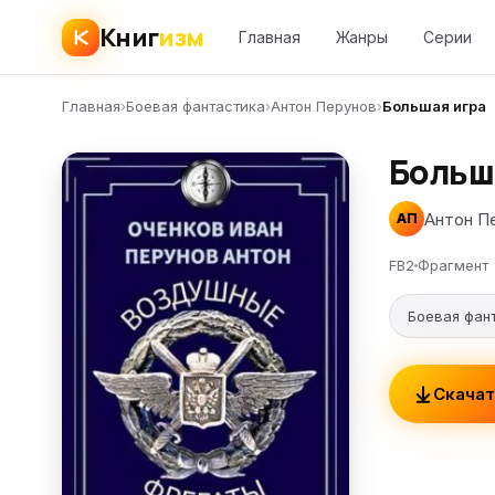
Книг
изм
Главная
Жанры
Серии
Главная
›
Боевая фантастика
›
Антон Перунов
›
Большая игра
Больш
Антон П
АП
FB2
Фрагмент
Боевая фан
Скачат