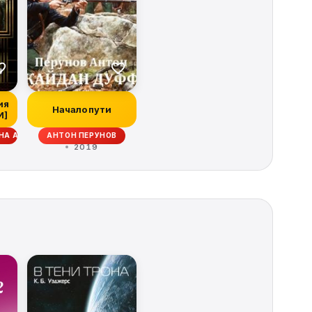
ия
Начало пути
И]
ВНА АМБАРЦУМОВА
АНТОН ПЕРУНОВ
2019