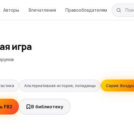
Авторы
Впечатления
Правообладателям
ая игра
ерунов
тастика
Альтернативная история, попаданцы
Серия: Воздуш
ь FB2
В библиотеку