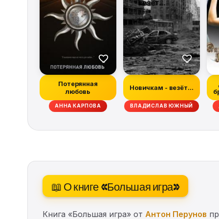
Потерянная
Новичкам - везёт...
любовь
б
Н МАБЕРРИ, ХИЗЕР ГРЭМ, ДЭН АБНЕТТ, РЭЙЧЕЛ КЕЙН, ТИМ ЛЕББОН, СКО
АННА КАРПОВА
ВЛАДИСЛАВ ЮЖНЫЙ
📖 О книге «Большая игра»
Книга «Большая игра» от
Антон Перунов
пр