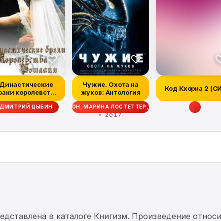
Династические
Чужие. Охота на
Код Кхорна 2 (С
раки королевства
жуков: Антология
Рошалия
ТТ СИГЛЕР, ДЭЙВ ВОЛВЕРТОН, МАРИНА ЛОСТЕТТЕР, УЭСТОН ОКС, МЭТТ Ф
ДМИТРИЙ ЦЫБИН
2017
едставлена в каталоге Книгизм. Произведение относ