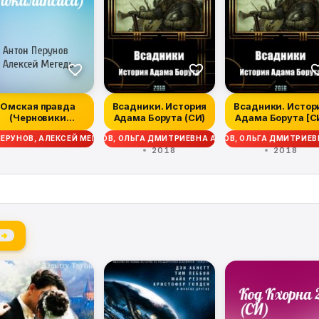
Омская правда
Всадники. История
Всадники. Истор
(Черновики
Адама Борута (СИ)
Адама Борута [С
Апокалипсиса)
ЕРУНОВ, АЛЕКСЕЙ МЕГЕДЬ
АНТОН ПЕРУНОВ, ОЛЬГА ДМИТРИЕВНА АМБАРЦУМОВА
АНТОН ПЕРУНОВ, ОЛЬГА ДМИТРИЕ
2018
2018
 →