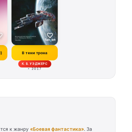
И)
В тени трона
ОРБЕК, ИВОНН НАВАРРО, КИТ ДЕ КАНДИДО, РЭЙ ГАРТОН, КРИСТОФЕР ГОЛ
К. Б. УЭДЖЕРС
2017
ится к жанру
«Боевая фантастика»
. За