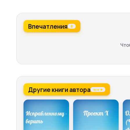
Впечатления
0
Что
Другие книги автора
все →