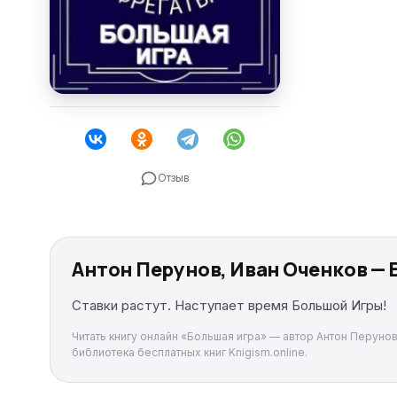
Отзыв
Антон Перунов, Иван Оченков — 
Ставки растут. Наступает время Большой Игры!
Читать книгу онлайн «Большая игра» — автор Антон Перунов
библиотека бесплатных книг Knigism.online.