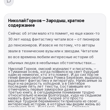
Николай Горнов — Зародыш, краткое
содержание
Сейчас об этом мало кто помнит, но еще каких-то
30 лет назад фантастику читали все – от пионеров
до пенсионеров. И вовсе не потому, что авторы
звали в технические вузы или к звездам. Читатели
во все времена любили интересные истории об
обычных людях в необычных обстоятельствах.
Николай Горнов, омский журналист и писатель, –
«Туманная осень, когда появился на свет будущий
один из немногих, кто это помнит. И до сих пор не
гений финансового рынка Ромка Берёзкин, выдалась
разделяет фантастику и литературу. Написанные за
еще и на редкость холодной, а в сентябре
последние пять лет тексты, составившие его
отмечались первые заморозки даже в
третью книгу, в сегодняшнем понимании трудно
относительно южном Волгограде, куда на седьмом
назвать фантастикой. Скорее это просто
месяце трудной беременности приехала из своего
интересные истории, в которых мы видим жизнь во
северного Усть-Кута мать Ромки – Светлана
всем ее фантастическом многообразии. Он пишет о