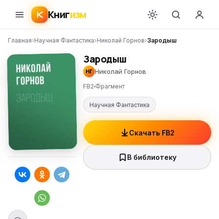
Книг
изм
Главная
›
Научная Фантастика
›
Николай Горнов
›
Зародыш
Зародыш
Николай Горнов
НГ
FB2
Фрагмент
Научная Фантастика
Скачать FB2
В библиотеку