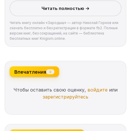
Берёзкина. Знала бы Светлана, что на поддержку
том, что с нами происходит сегодня и, вполне
Читать полностью →
волгоградской родни ей рассчитывать не имеет
возможно, произойдет завтра. Если мы не
смысла, может, и не трогалась бы с места…»
попытаемся изменить свою жизнь, конечно…
Читать книгу онлайн «Зародыш» — автор Николай Горнов или
скачать бесплатно и без регистрации в формате fb2. Полные
версии книг, без сокращений, на сайте — библиотека
бесплатных книг Knigism.online.
Впечатления
0
Чтобы оставить свою оценку,
войдите
или
зарегистрируйтесь