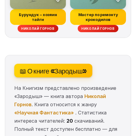
Бурундук – хозяин
Мастер по ремонту
тайги
крокодилов
НИКОЛАЙ ГОРНОВ
НИКОЛАЙ ГОРНОВ
📖 О книге «Зародыш»
На Книгизм представлено произведение
«Зародыш» — книга автора
Николай
Горнов
. Книга относится к жанру
«Научная Фантастика»
. Статистика
интереса читателей:
20
скачиваний.
Полный текст доступен бесплатно — для