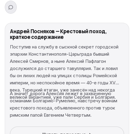
Андрей Посняков — Крестовый поход,
краткое содержание
Поступив на службу в сыскной секрет городской
эпархии Константинополя-Царьграда бывший
Алексей Смирнов, а ныне Алексий Пафлагон
дослужился до старшего тавуллярия. Так и ловил
бы он лихих людей на улицах столицы Ромейской
империи, но неспокойное время — 40-е годы XV
века. Турецкий ятаган, уже занесён над некогда
А значит дорога Алексия лежит в захваченную
великой Византией, уже пали Сербия и Болгария.
османами Болгарию-Румелию, навстречу воинам
крестового похода, объявленного против турок
римским папой Евгением Четвертым.