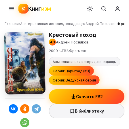
Книг
изм
Главная
›
Альтернативная история, попаданцы
›
Андрей Посняков
›
Крест
Крестовый поход
Андрей Посняков
АП
2009 г.
FB2
Фрагмент
Альтернативная история, попаданцы
Серия: Царьград (#3)
Серия: Ведунская серия
Скачать FB2
В библиотеку