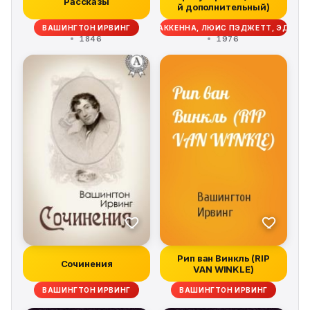
Рассказы
й дополнительный)
РВИНГ, МЮРРЕЙ ЛЕЙНСТЕР, РИЧАРД МАККЕННА, ЛЮИС ПЭДЖЕТТ, ЭДГАР П
ВАШИНГТОН ИРВИНГ
1846
1976
Рип ван Винкль (RIP
Сочинения
VAN WINKLE)
ВАШИНГТОН ИРВИНГ
ВАШИНГТОН ИРВИНГ