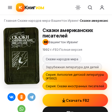
Книг
изм
Главная
›
Сказки народов мира
›
Вашингтон Ирвинг
›
Сказки американски
Сказки американских
писателей
Вашингтон Ирвинг
ВИ
1992 г.
FB2
Полная версия
Сказки народов мира
Зарубежная литература для детей
Серия: Антология детской литературы
(#1992)
Серия: Сказки иностранных писателей
Скачать FB2