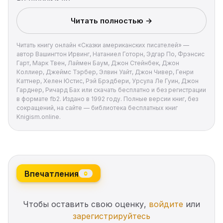
Брэдбери и др.
Читать полностью →
Читать книгу онлайн «Сказки американских писателей» —
автор Вашингтон Ирвинг, Натаниел Готорн, Эдгар По, Фрэнсис
Гарт, Марк Твен, Лаймен Баум, Джон Стейнбек, Джон
Коллиер, Джеймс Тэрбер, Элвин Уайт, Джон Чивер, Генри
Каттнер, Хелен Юстис, Рэй Брэдбери, Урсула Ле Гуин, Джон
Гарднер, Ричард Бах или скачать бесплатно и без регистрации
в формате fb2. Издано в 1992 году. Полные версии книг, без
сокращений, на сайте — библиотека бесплатных книг
Knigism.online.
Впечатления
0
Чтобы оставить свою оценку,
войдите
или
зарегистрируйтесь