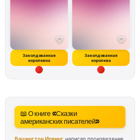
Заколдованная
Заколдованная
королевна
королева
📖 О книге «Сказки
американских писателей»
Вашингтон Ирвинг
написал произведение