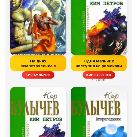
На днях
Один мальчик
землетрясение в
наступил на рамокали
Лигоне
КИР БУЛЫЧЕВ
КИР БУЛЫЧЕВ
2006