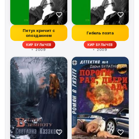
Петух кричит с
Гибель поэта
опозданием
КИР БУЛЫЧЕВ
КИР БУЛЫЧЕВ
2009
2009