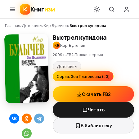
Книг
изм
Главная
›
Детективы
›
Кир Булычев
›
Выстрел купидона
Выстрел купидона
Кир Булычев
КБ
2009 г.
FB2
Полная версия
Детективы
Серия: Зоя Платоновна (#3)
Скачать FB2
Читать
В библиотеку