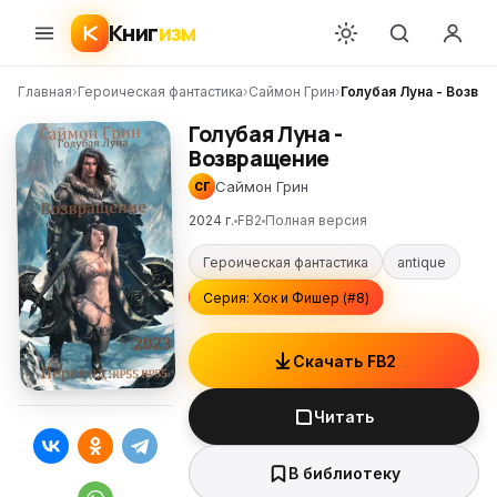
Книг
изм
Главная
›
Героическая фантастика
›
Саймон Грин
›
Голубая Луна - Возвр
Голубая Луна -
Возвращение
Саймон Грин
СГ
2024 г.
FB2
Полная версия
Героическая фантастика
antique
Серия: Хок и Фишер (#8)
Скачать FB2
Читать
В библиотеку