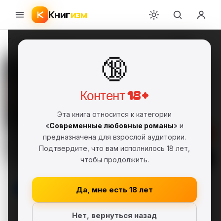
Книг
изм
Главная
›
Современные любовные романы
›
Т. Л. Смит
›
Кринос
🔞
Кринос
Т. Л. Смит
ТЛ
2017 г.
FB2
Полная версия
18+
Контент 18+
Современные любовные романы
Эта книга относится к категории
«
Современные любовные романы
» и
Скачать FB2
предназначена для взрослой аудитории.
Подтвердите, что вам исполнилось 18 лет,
Читать
чтобы продолжить.
В библиотеку
Да, мне есть 18 лет
Нет, вернуться назад