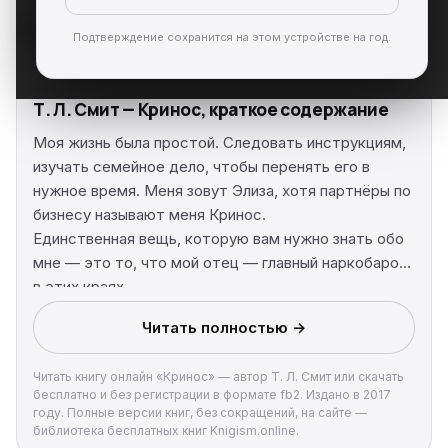
Подтверждение сохранится на этом устройстве на год.
Т. Л. Смит — Кринос, краткое содержание
Моя жизнь была простой. Следовать инструкциям,
изучать семейное дело, чтобы перенять его в
нужное время. Меня зовут Элиза, хотя партнёры по
бизнесу называют меня Кринос.
Единственная вещь, которую вам нужно знать обо
мне — это то, что мой отец — главный наркобарон
в этих краях.
Я готова сделать всё возможное: принять вызов и
Читать полностью →
управлять семейными делами, чтобы отец
гордился мной и бизнесом, который погряз в
Читать книгу онлайн «Кринос» — автор Т. Л. Смит или скачать
наркотиках, сексе и смерти. К чему я оказываюсь
бесплатно и без регистрации в формате fb2. Издано в 2017
не готова, так это к «Греческому Богу»,
году. Полные версии книг, без сокращений, на сайте —
вошедшему в мою жизнь, и который угрожает
библиотека бесплатных книг Knigism.online.