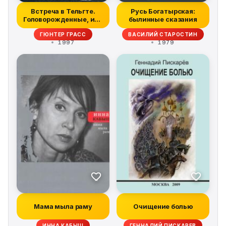
Встреча в Тельгте.
Русь Богатырская:
Головорожденные, или
былинные сказания
Немцы выми...
ГЮНТЕР ГРАСС
ВАСИЛИЙ СТАРОСТИН
1997
1979
Мама мыла раму
Очищение болью
ИННА КАБЫШ
ГЕННАДИЙ ПИСКАРЕВ