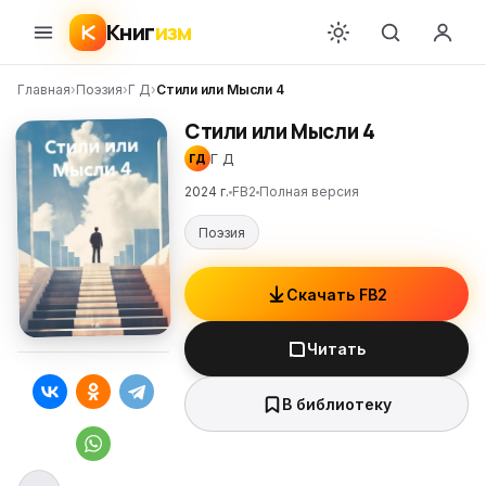
Книг
изм
Главная
›
Поэзия
›
Г Д
›
Стили или Мысли 4
Стили или Мысли 4
Г Д
ГД
2024 г.
FB2
Полная версия
Поэзия
Скачать FB2
Читать
В библиотеку