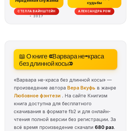
Украденная служанка
судьбы
СТЕЛЛА ВАЙНШТЕЙН
АЛЕКСАНДРА РОМ
2017
📖 О книге «Варвара не-краса
без длинной косы»
«Варвара не-краса без длинной косы» —
произведение автора
Вера Вкуфь
в жанре
Любовное фэнтези
. На сайте Книгизм
книга доступна для бесплатного
скачивания в формате fb2 и для онлайн-
чтения полной версии без регистрации. За
всё время произведение скачали
680 раз
.