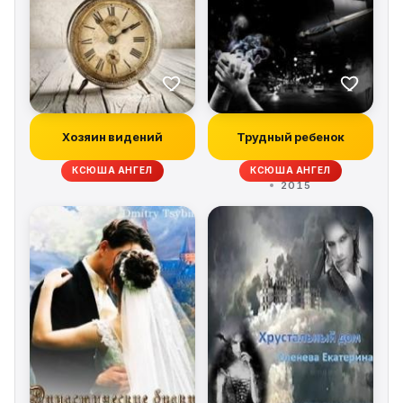
Хозяин видений
Трудный ребенок
КСЮША АНГЕЛ
КСЮША АНГЕЛ
2015