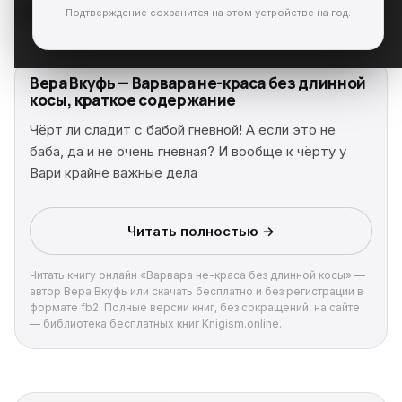
Подтверждение сохранится на этом устройстве на год.
Вера Вкуфь — Варвара не-краса без длинной
косы, краткое содержание
Чёрт ли сладит с бабой гневной! А если это не
баба, да и не очень гневная? И вообще к чёрту у
Вари крайне важные дела
Читать полностью →
Читать книгу онлайн «Варвара не-краса без длинной косы» —
автор Вера Вкуфь или скачать бесплатно и без регистрации в
формате fb2. Полные версии книг, без сокращений, на сайте
— библиотека бесплатных книг Knigism.online.