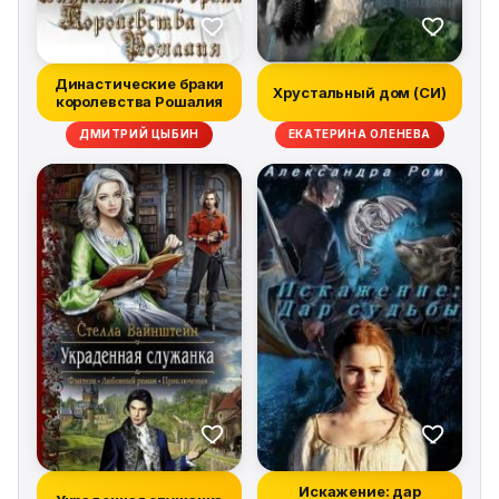
Династические браки
Хрустальный дом (СИ)
королевства Рошалия
ДМИТРИЙ ЦЫБИН
ЕКАТЕРИНА ОЛЕНЕВА
Искажение: дар