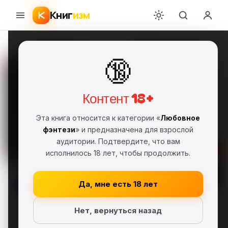
Книг
изм
Главная
›
Любовное фэнтези
›
Вера Вкуфь
›
Варвара не-краса без длинн
🔞
Варвара не-краса без
длинной косы
Вера Вкуфь
ВВ
Контент 18+
FB2
Полная версия
18+
Эта книга относится к категории «
Любовное
Любовное фэнтези
фэнтези
» и предназначена для взрослой
аудитории. Подтвердите, что вам
Скачать FB2
исполнилось 18 лет, чтобы продолжить.
Читать
Да, мне есть 18 лет
В библиотеку
Нет, вернуться назад